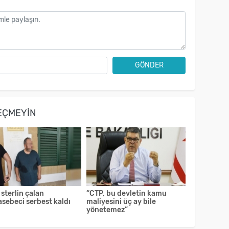
GÖNDER
EÇMEYIN
 sterlin çalan
“CTP, bu devletin kamu
sebeci serbest kaldı
maliyesini üç ay bile
yönetemez”