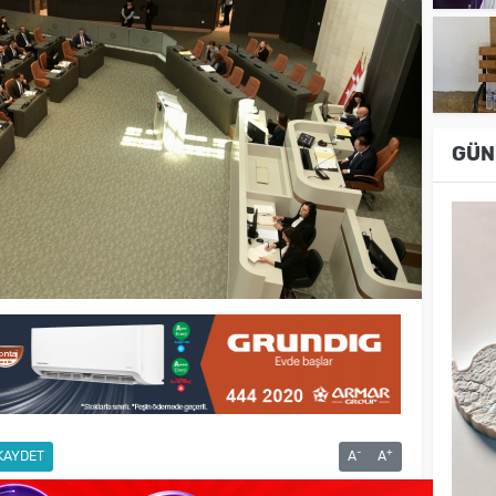
GÜN
-
+
KAYDET
A
A