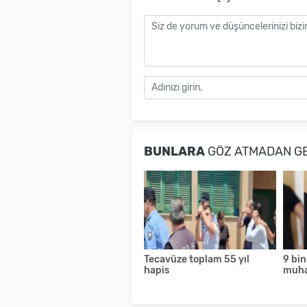
BUNLARA
GÖZ ATMADAN G
Tecavüze toplam 55 yıl
9 bin
hapis
muha