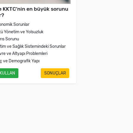
e KKTC’nin en büyük sorunu
r?
onomik Sorunlar
tü Yönetim ve Yolsuzluk
brıs Sorunu
itim ve Sağlık Sistemindeki Sorunlar
vre ve Altyapı Problemleri
ç ve Demografik Yapı
 KULLAN
SONUÇLAR