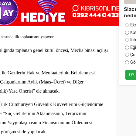
Sizc
nedi
Ek
Kö
asında ilk toplantısını yapıyor.
Kı
Eğ
ığında toplanan genel kurul öncesi, Meclis binası açılışı
Çe
Gö
 ile Gazilerin Hak ve Menfaatlerinin Belirlenmesi
OY
 Çalışanlarının Aylık (Maaş–Ücret) ve Diğer
ik) Yasa Önerisi” ele alınacak.
Türk Cumhuriyeti Güvenlik Kuvvetlerini Güçlendirme
e “Suç Gelirlerinin Aklanmasının, Terörizmin
rının Yaygınlaşmasının Finansmanının Önlenmesi
 görüşmesi de yapılacak.