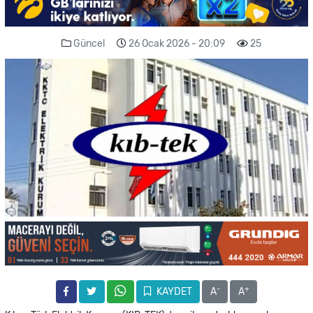
Güncel
26 Ocak 2026 - 20:09
25
-
+
KAYDET
A
A