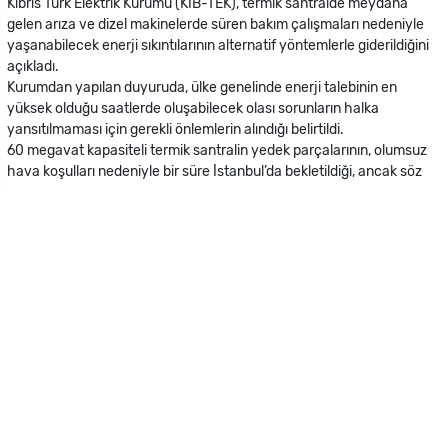
Kıbrıs Türk Elektrik Kurumu (KIB-TEK), termik santralde meydana
gelen arıza ve dizel makinelerde süren bakım çalışmaları nedeniyle
yaşanabilecek enerji sıkıntılarının alternatif yöntemlerle giderildiğini
açıkladı.
Kurumdan yapılan duyuruda, ülke genelinde enerji talebinin en
yüksek olduğu saatlerde oluşabilecek olası sorunların halka
yansıtılmaması için gerekli önlemlerin alındığı belirtildi.
60 megavat kapasiteli termik santralin yedek parçalarının, olumsuz
hava koşulları nedeniyle bir süre İstanbul’da bekletildiği, ancak söz
konusu parçaların ülkeye ulaştığı bildirildi. Montaj ve devreye alma
çalışmalarının başlatıldığı kaydedilirken, santralin Salı günü sabah
saatleri itibarıyla yeniden devreye alınmasının hedeflendiği ifade
edildi.
Öte yandan, ihale sürecindeki uzama ve yedek parça tedariğinde
yaşanan gecikmeler nedeniyle bakımı süren, her biri 17 megavat
kapasiteli dizel makinelerden 4 numaralı makinenin devreye alındığı
açıklandı. 6 numaralı makinenin ise Cuma günü devreye alınmasının
planlandığı bildirildi. Bu gelişmeyle birlikte sisteme toplam 94
megavatlık ek üretim kapasitesinin kazandırılacağı belirtildi.
Şubat ayının ikinci yarısında 3 ve 8 numaralı dizel makinelerdeki arıza
giderme ve bakım çalışmalarının tamamlanmasıyla 34 megavatlık
ilave üretimin daha sisteme dahil edileceği, böylece toplamda 128