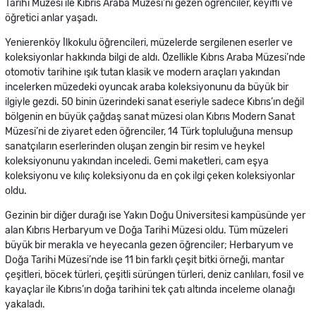
Tarihi Müzesi ile Kıbrıs Araba Müzesi’ni gezen öğrenciler, keyifli ve
öğretici anlar yaşadı.
Yenierenköy İlkokulu öğrencileri, müzelerde sergilenen eserler ve
koleksiyonlar hakkında bilgi de aldı. Özellikle Kıbrıs Araba Müzesi’nde
otomotiv tarihine ışık tutan klasik ve modern araçları yakından
incelerken müzedeki oyuncak araba koleksiyonunu da büyük bir
ilgiyle gezdi. 50 binin üzerindeki sanat eseriyle sadece Kıbrıs’ın değil
bölgenin en büyük çağdaş sanat müzesi olan Kıbrıs Modern Sanat
Müzesi’ni de ziyaret eden öğrenciler, 14 Türk topluluğuna mensup
sanatçıların eserlerinden oluşan zengin bir resim ve heykel
koleksiyonunu yakından inceledi. Gemi maketleri, cam eşya
koleksiyonu ve kılıç koleksiyonu da en çok ilgi çeken koleksiyonlar
oldu.
Gezinin bir diğer durağı ise Yakın Doğu Üniversitesi kampüsünde yer
alan Kıbrıs Herbaryum ve Doğa Tarihi Müzesi oldu. Tüm müzeleri
büyük bir merakla ve heyecanla gezen öğrenciler; Herbaryum ve
Doğa Tarihi Müzesi’nde ise 11 bin farklı çeşit bitki örneği, mantar
çeşitleri, böcek türleri, çeşitli sürüngen türleri, deniz canlıları, fosil ve
kayaçlar ile Kıbrıs’ın doğa tarihini tek çatı altında inceleme olanağı
yakaladı.