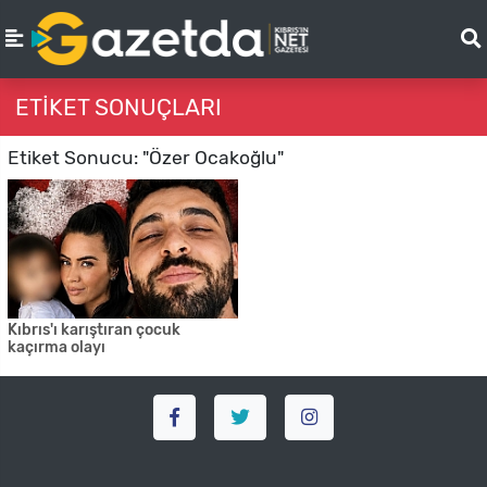
ETIKET SONUÇLARI
Etiket Sonucu: "Özer Ocakoğlu"
Kıbrıs'ı karıştıran çocuk
kaçırma olayı