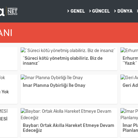
GENEL
GÜNCEL
DÜNYA
ANI
¨Süreci kötü yönetmiş olabiliriz. Biz de
Erhurma
insanız¨
¨Yazık¨
İmar Planına Oybirliği İle Onay
Geri A
 Yok
ESİ
Baybar: Ortak Akılla Hareket Etmeye Devam
İmar Pl
Edeceğiz
Planlan