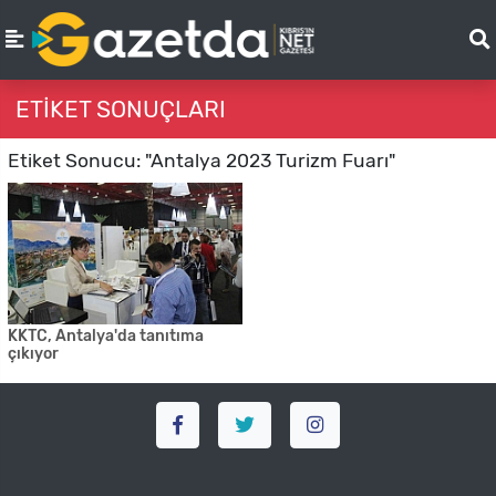
ETIKET SONUÇLARI
Etiket Sonucu: "Antalya 2023 Turizm Fuarı"
KKTC, Antalya'da tanıtıma
çıkıyor