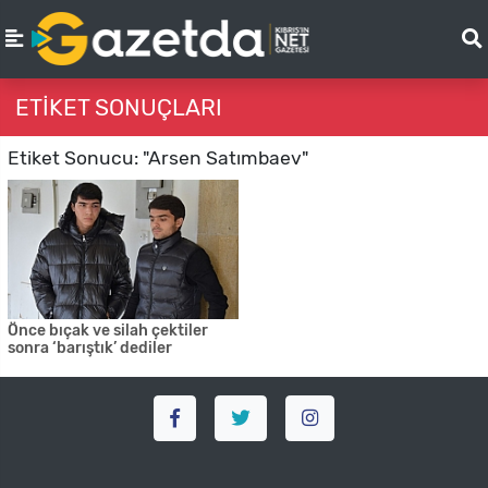
ETIKET SONUÇLARI
Etiket Sonucu: "Arsen Satımbaev"
Önce bıçak ve silah çektiler
sonra ‘barıştık’ dediler