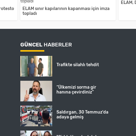
ELAM, D
rotesto
ELAM sınır kapılarının kapanması için imza
topladı
GÜNCEL
HABERLER
Trafikte silahlı tehdit
“Ülkemizi sorma gir
hanına çevirdiniz”
Saldırgan, 30 Temmuz'da
adaya gelmiş