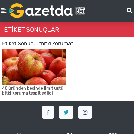
ETIKET SONUÇLARI
Etiket Sonucu: "bitki koruma"
40 üründen beşinde limit üstü
bitki koruma tespit edildi