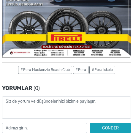
#Pera Mackenzie Beach Club
#Pera
#Pera İskele
YORUMLAR
(0)
GÖNDER