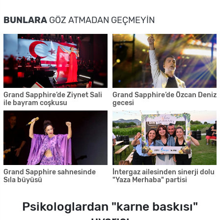
BUNLARA
GÖZ ATMADAN GEÇMEYIN
Grand Sapphire’de Ziynet Sali
Grand Sapphire’de Özcan Deniz
ile bayram coşkusu
gecesi
Grand Sapphire sahnesinde
İntergaz ailesinden sinerji dolu
Sıla büyüsü
"Yaza Merhaba" partisi
Psikologlardan "karne baskısı"