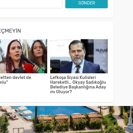
GÖNDER
EÇMEYIN
detten devlet de
Lefkoşa Siyasi Kulisleri
mlu"
Hareketli… Okyay Sadıkoğlu
Belediye Başkanlığına Aday
mı Oluyor?