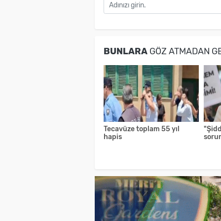
BUNLARA
GÖZ ATMADAN G
Tecavüze toplam 55 yıl
"Şid
hapis
soru