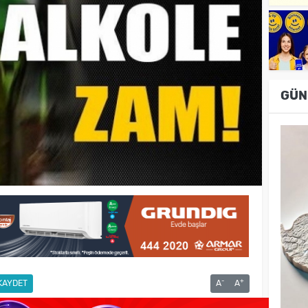
GÜN
-
+
KAYDET
A
A