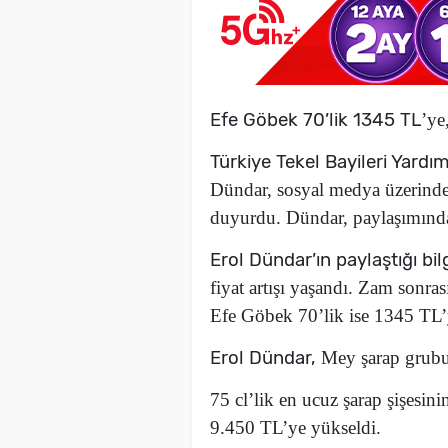
Efe Göbek 70’lik 1345 TL
’ye
Türkiye Tekel Bayileri Yard
Dündar,
sosyal medya üzerind
duyurdu. Dündar, paylaşımın
Erol Dündar’ın paylaştığı bil
fiyat artışı yaşandı. Zam sonra
Efe Göbek 70’lik ise 1345 TL
Erol Dündar,
Mey şarap grubun
75 cl’lik en ucuz şarap şişesini
9.450 TL’ye yükseldi.