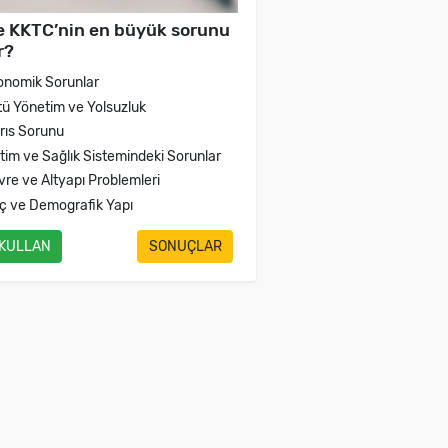
e KKTC’nin en büyük sorunu
r?
onomik Sorunlar
tü Yönetim ve Yolsuzluk
brıs Sorunu
itim ve Sağlık Sistemindeki Sorunlar
vre ve Altyapı Problemleri
ç ve Demografik Yapı
 KULLAN
SONUÇLAR