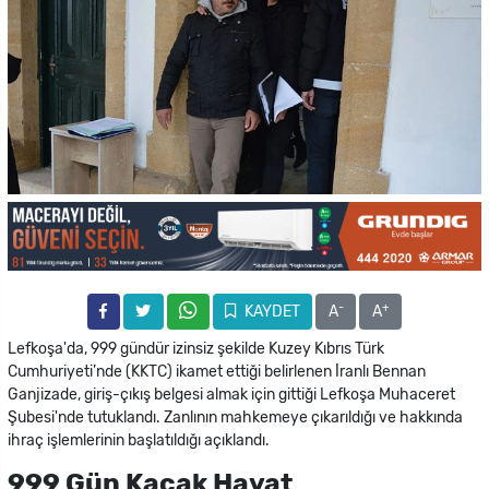
-
+
KAYDET
A
A
Lefkoşa'da, 999 gündür izinsiz şekilde Kuzey Kıbrıs Türk
Cumhuriyeti’nde (KKTC) ikamet ettiği belirlenen İranlı Bennan
Ganjizade, giriş-çıkış belgesi almak için gittiği Lefkoşa Muhaceret
Şubesi'nde tutuklandı. Zanlının mahkemeye çıkarıldığı ve hakkında
ihraç işlemlerinin başlatıldığı açıklandı.
999 Gün Kaçak Hayat