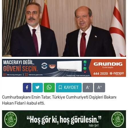
-
+
KAYDET
A
A
Cumhurbaşkanı Ersin Tatar, Türkiye Cumhuriyeti Dışişleri Bakanı
Hakan Fidan’ı kabul etti.