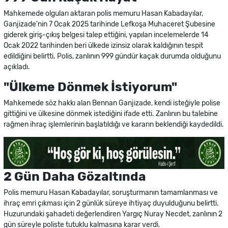
Mahkemede olguları aktaran polis memuru Hasan Kabadayılar,
Ganjizade’nin 7 Ocak 2025 tarihinde Lefkoşa Muhaceret Şubesine
giderek giriş-çıkış belgesi talep ettiğini, yapılan incelemelerde 14
Ocak 2022 tarihinden beri ülkede izinsiz olarak kaldığının tespit
edildiğini belirtti. Polis, zanlının 999 gündür kaçak durumda olduğunu
açıkladı.
"Ülkeme Dönmek İstiyorum"
Mahkemede söz hakkı alan Bennan Ganjizade, kendi isteğiyle polise
gittiğini ve ülkesine dönmek istediğini ifade etti. Zanlının bu talebine
rağmen ihraç işlemlerinin başlatıldığı ve kararın beklendiği kaydedildi.
2 Gün Daha Gözaltında
Polis memuru Hasan Kabadayılar, soruşturmanın tamamlanması ve
ihraç emri çıkması için 2 günlük süreye ihtiyaç duyulduğunu belirtti.
Huzurundaki şahadeti değerlendiren Yargıç Nuray Necdet, zanlının 2
gün süreyle poliste tutuklu kalmasına karar verdi.