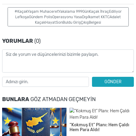
#KaçakYaşam MuhaceretYakalama 999GünKaçak İhraçEdiliyor
LefkoşaGündem PolisOperasyonu YasaDışıİkamet KKTCAdalet
KaçakHayatSonBuldu GirişÇıkışBelgesi
YORUMLAR
(0)
GÖNDER
BUNLARA
GÖZ ATMADAN GEÇMEYIN
“Kokmuş Et” Planı: Hem Çaldı
Hem Para Aldı!