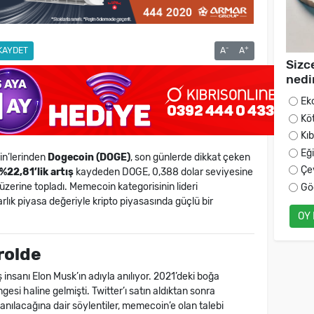
-
+
KAYDET
A
A
Sizc
nedi
Ek
Kö
Kı
Eğ
in’lerinden
Dogecoin (DOGE)
, son günlerde dikkat çeken
Çe
%22,81’lik artış
kaydeden DOGE, 0,388 dolar seviyesine
n üzerine topladı. Memecoin kategorisinin lideri
Gö
lık piyasa değeriyle kripto piyasasında güçlü bir
OY
rolde
ş insanı Elon Musk’ın adıyla anılıyor. 2021’deki boğa
si haline gelmişti. Twitter’ı satın aldıktan sonra
nılacağına dair söylentiler, memecoin’e olan talebi