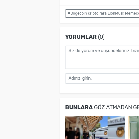
#Dogecoin KriptoPara ElonMusk Memecoin
YORUMLAR
(0)
BUNLARA
GÖZ ATMADAN G