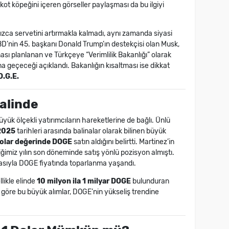
kot köpeğini içeren görseller paylaşması da bu ilgiyi
nızca servetini artırmakla kalmadı, aynı zamanda siyasi
D’nin 45. başkanı Donald Trump’ın destekçisi olan Musk,
sı planlanan ve Türkçeye “Verimlilik Bakanlığı” olarak
na geçeceği açıklandı. Bakanlığın kısaltması ise dikkat
O.G.E.
alinde
yük ölçekli yatırımcıların hareketlerine de bağlı. Ünlü
2025
tarihleri arasında balinalar olarak bilinen büyük
dolar değerinde DOGE
satın aldığını belirtti. Martinez’in
tiğimiz yılın son döneminde satış yönlü pozisyon almıştı.
masıyla DOGE fiyatında toparlanma yaşandı.
likle elinde
10 milyon ila 1 milyar DOGE
bulunduran
z’e göre bu büyük alımlar, DOGE’nin yükseliş trendine