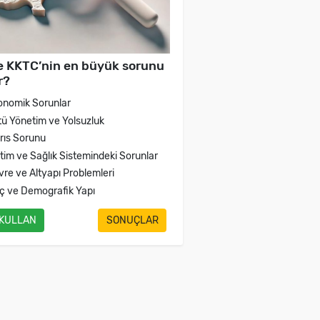
e KKTC’nin en büyük sorunu
r?
onomik Sorunlar
tü Yönetim ve Yolsuzluk
brıs Sorunu
itim ve Sağlık Sistemindeki Sorunlar
vre ve Altyapı Problemleri
ç ve Demografik Yapı
 KULLAN
SONUÇLAR