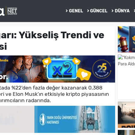
GENEL
GÜNCEL
DÜNYA
rı: Yükseliş Trendi ve
si
tada %22’den fazla değer kazanarak 0,388
ri ve Elon Musk’ın etkisiyle kripto piyasasının
ımcıların radarında.