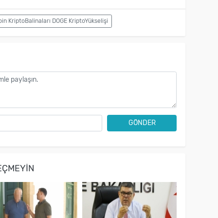
 KriptoBalinaları DOGE KriptoYükselişi
GÖNDER
EÇMEYIN