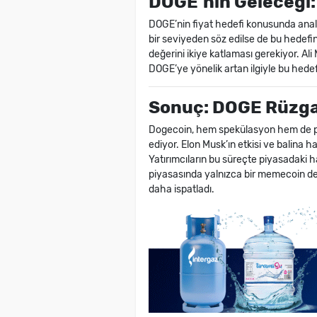
DOGE’nin Geleceği
DOGE’nin fiyat hedefi konusunda analist
bir seviyeden söz edilse de bu hedefi
değerini ikiye katlaması gerekiyor. Ali M
DOGE’ye yönelik artan ilgiyle bu hed
Sonuç: DOGE Rüzgar
Dogecoin, hem spekülasyon hem de pi
ediyor. Elon Musk’ın etkisi ve balina h
Yatırımcıların bu süreçte piyasadaki ha
piyasasında yalnızca bir memecoin değ
daha ispatladı.