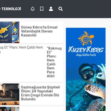
TEKNOLOJI
Güney Kıbrıs’ta Emsal
Vatandaşlık Davası
Kazanıldı
“Kokmuş
Et”
Planı:
Hem
Çaldı
Hem
Para
Aldı!
Gazimağusa’da Şüpheli
Ölüm: 24 Yaşındaki
Ersin Çıngıl Evinde Ölü
Bulundu