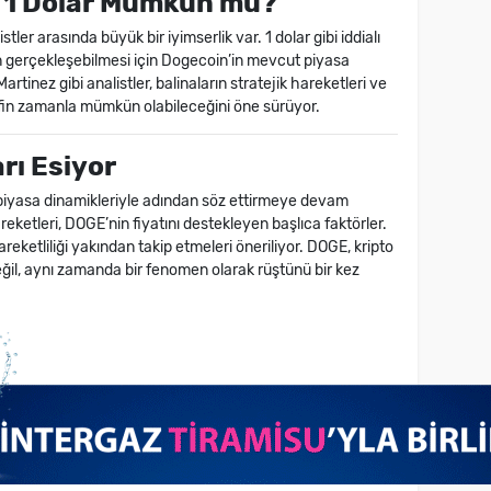
: 1 Dolar Mümkün mü?
ler arasında büyük bir iyimserlik var. 1 dolar gibi iddialı
n gerçekleşebilmesi için Dogecoin’in mevcut piyasa
artinez gibi analistler, balinaların stratejik hareketleri ve
efin zamanla mümkün olabileceğini öne sürüyor.
ı Esiyor
yasa dinamikleriyle adından söz ettirmeye devam
areketleri, DOGE’nin fiyatını destekleyen başlıca faktörler.
reketliliği yakından takip etmeleri öneriliyor. DOGE, kripto
il, aynı zamanda bir fenomen olarak rüştünü bir kez