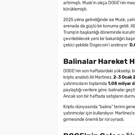
artırmıştı. Musk’ın sıkça DOGE’nin mas
körüklemişti.
2025 yılına gelindiğinde ise Musk, yal
arenada da güçlü bir konuma geldi. AB
Trump’ın başkanlığı döneminde kurulma
çevrilebilecek yeni bir bakanlığın başı
çekici şekilde Dogecoin’i andırıyor:
D.
Balinalar Hareket H
DOGE’nin son haftalardaki yükselişi, bü
kripto analisti Ali Martinez,
2-3 Ocak 
yatırımcıların toplamda
1,08 milyar 
paylaştığı verilere göre, balinalar geç
Ancak son bir haftada satışların dur
Kripto dünyasında “balina” terimi genel
yatırımcılar için kullanılıyor. Martine
girmesinde önemli bir rol oynadı.