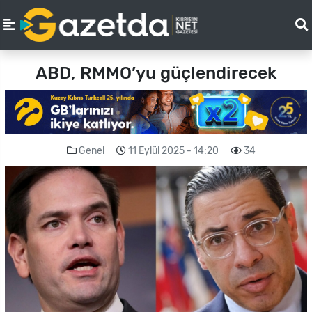
ABD, RMMO’yu güçlendirecek
Genel
11 Eylül 2025 - 14:20
34