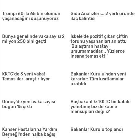
Çekirge istilası yüzünden OHAL
DSÖ'den coronanın çıkışıyla
ilan ettiler
ilgili yeni açıklama
Corona hastalarının
Özersay'ın önerisi hayat buldu:
tedavisinde yeni gelişme: 40
Çiçekçiler evlere servis
hasta üzerinde denenecek
yapabilecek
Bugünkü testlerde 83 şüpheli
Güney'de yeni vaka sayısı 2'ye
çıktı
düştü
Afrikalıların doğum günü
Arabanın içinden çalmadık şey
partisi kanlı bitti: Boğazını
bırakmadı
kesti!
İnşaattan çaldığı fayansları
'Seçim gündemimizde yok'
başkasına sattı