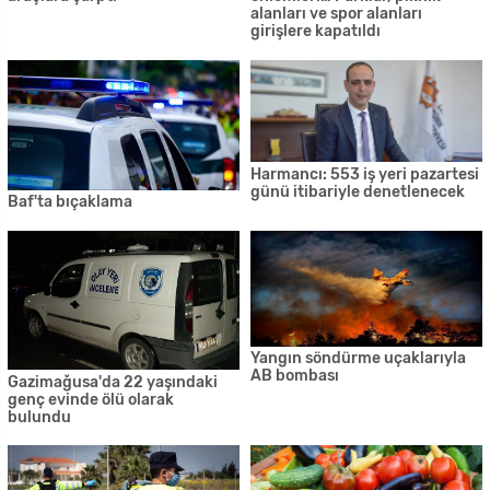
500'ü aşkın iş yerinin tümü
Bakan Üstel: Ekonomiyi, birlik
denetlenecek
ve beraberlikle ayağa
kaldıracağız
Güney Kıbrıs'ta lise son sınıflar
Kamuda yaz mesaisi dönemi
bugün ders başı yaptı
bugün başladı
Bakanlar Kurulu bugün
'Paket servis ve yerinde teslim'
toplanacak
başladı
Konsolosluk hizmetleri
GEREKLİ İŞLEMLERİ
bugünden itibaren randevu ile
TAMAMLAYAN TÜM
verilecek
İŞLETMELER YARIN SERVİSE
BAŞLAYACAK'
Özersay'dan DSÖ'ye Mektup
4 kişiye daha ileri tetkik
'Dünyada 19 Gündür Corona
yapılacak
virüs Vakasının Görülmediği İlk
Ülke KKTC'