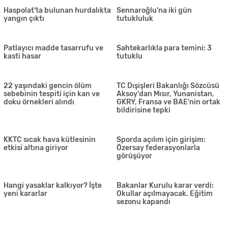
HP Başkanı'ndan sert çıkış: 'Bu
Dikmen'de yarın bazı bölgelere
göle maya çalınmaz'
4 saat elektrik verilemeyecek
Pile halkı isyan etti
Res-Bir üyeleri, restoranların
tam anlamıyla yeniden hizmete
açılması talebini Pilli'ye iletti
İngiltere'de normalleşmede ilk
Yüzüne tükürülen tren
adım bugün atılıyor
istasyonu çalışanı corona
virüsten öldü
İncirli: Hayır savaş bitmedi
'KKTC ekonomisi orta gelir
savaş şimdi başlıyor
tuzağına düştü'
Dışişleri'nden Rum tarafına
1016 test yapıldı, bugün de
tepki: 'Tehditler bizi
pozitif yok
alıkoyamaz'
Güney'de bir ölüm daha
Kazadan sonra araçta baygın