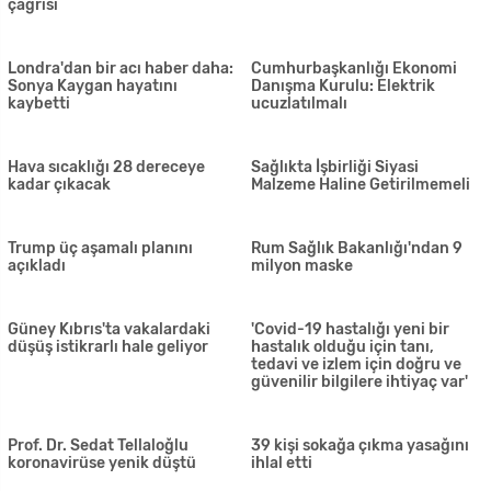
Bugün toplam 274 test yapıldı
Sahte para tasarrufu, sahte
pozitif vaka tespit edilmedi
para tedavüle sürme
Kanunsuz uyuşturucu madde
Ani ve gayri tabii ölüm
tasarrufu: 4 tutuklu
ABD ve Çin arasında
'Yüzde 15'ten fazla indirim
'koronavirüsü kim çıkardı'
mümkün değil'
kavgası
Trump: 60 ila 65 bin ölümün
Gıda Analizleri... 2 yerli üründe
yaşanacağını düşünüyoruz
ilaç kalıntısı
Dünya genelinde vaka sayısı 2
İskele'de pozitif çıkan çiftin
milyon 250 bini geçti
torunu yaşananları anlattı:
'Bulaştıran hastayı
umursamadılar... Yüzlerce
insana temas etti'