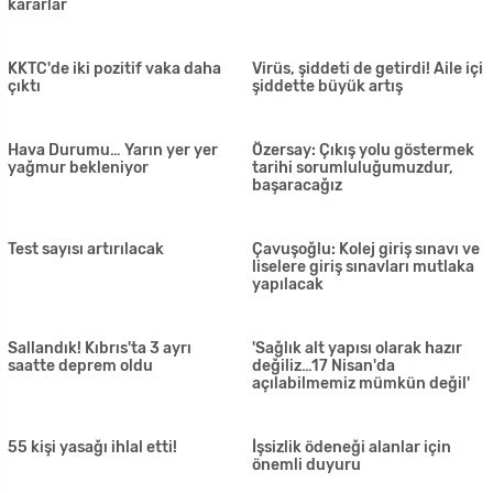
Memur-Sen'den hükümete
Bir aydır MR çekilemiyor
öneri
Sokağa çıkma yasağına
Emekli Büyükelçi Özer Koray
uymayanlar öldürülüyor!
vefat etti
Koronavirüsü yenen Doktor
Güney'de huzurevleri virüsün
Huner: Ailem ile beraber
insafına terk edildi
uyanmak tatlı rüya gibi geldi
'Bu hastalık toplumun yüzde
Güney'de kısıtlamalar 2021
67'sinin bağışıklanmasıyla
sonuna kadar
durma noktasına gelebilir'
Karantina kaldırılsın: Virüse
Koronavirüs: Dünya genelinde
karşı silahlı gösteri
vaka sayısı 2 milyonu aştı