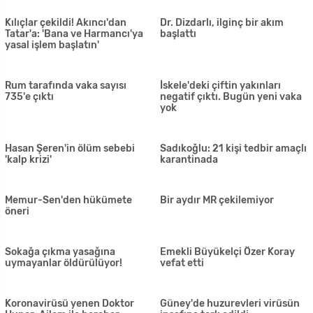
KKTC'de 3 yeni vaka!
Bakanlar Kurulu'ndan yeni
Temaslıları araştırılıyor
kararlar: Tüm kısıtlamalar
uzatıldı
Güney'de yeni vaka sayısı
Başbakanlık: 'KKTC bir kabile
bugün 15 çıktı
yönetimi; biz de kabile
mensupları değiliz'
Kanser Hastalarına Yardım
Bakanlar Kurulu toplandı
Derneği'nden halka bağış
çağrısı
Londra'dan bir acı haber daha:
Cumhurbaşkanlığı Ekonomi
Sonya Kaygan hayatını
Danışma Kurulu: Elektrik
kaybetti
ucuzlatılmalı
Hava sıcaklığı 28 dereceye
Sağlıkta İşbirliği Siyasi
kadar çıkacak
Malzeme Haline Getirilmemeli
Trump üç aşamalı planını
Rum Sağlık Bakanlığı'ndan 9