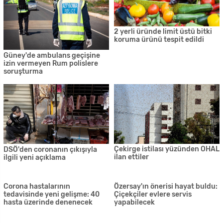
Yoldan çıktı, park halindeki
İskele ve köylerinde korona
araçlara çarptı
önlemleri… Parklar, piknik
alanları ve spor alanları
girişlere kapatıldı
Harmancı: 553 iş yeri pazartesi
günü itibariyle denetlenecek
Baf'ta bıçaklama