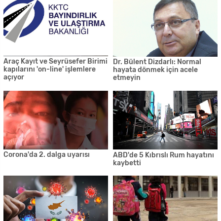
liselere giriş sınavları mutlaka
yapılacak
Sallandık! Kıbrıs'ta 3 ayrı
'Sağlık alt yapısı olarak hazır
saatte deprem oldu
değiliz…17 Nisan'da
açılabilmemiz mümkün değil'
55 kişi yasağı ihlal etti!
İşsizlik ödeneği alanlar için
önemli duyuru
Dr. Erdoğmuş: 'Bir anda normal
Esentepe mezarlık yolunda
hayata dönüş diye bir durum
çalışmalar başlatıldı
söz konusu olmamalıdır'
'Yol haritasını sağlık çizecek,
Döviz uçuyor! Dolar 7'ye,
siyaset onu takip edecek'
Sterlin 9'a doğru...
'Türkiye bir iki hafta içinde PİK
KKTC'de bugün 162 test
yapacak'
yapıldı, pozitif çıkmadı. 4 hasta
taburcu...