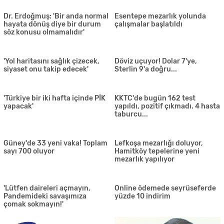
Restorancılar Birliği Başkanı:
Sokağa çıkma yasağını ihlal
Hastalığı yayan sektör olmak
eden 62 kişiye yasal işlem
istemiyoruz
Dünyanın Koronavirüsle savaşı:
'Dayanacak gücüm kalmadı,
510 binden fazla kişi iyileşti
yardım edin' dedi; Baybars söz
verdi...
1500 TL maaş desteği
Rum tarafında 20 vaka daha!
genişletildi: Hükümetten yeni
Toplam 715'e ulaştı
kararlar
KKTC'de iki pozitif vaka daha
Virüs, şiddeti de getirdi! Aile içi
çıktı
şiddette büyük artış
Hava Durumu… Yarın yer yer
Özersay: Çıkış yolu göstermek
yağmur bekleniyor
tarihi sorumluluğumuzdur,
başaracağız
Test sayısı artırılacak
Çavuşoğlu: Kolej giriş sınavı ve