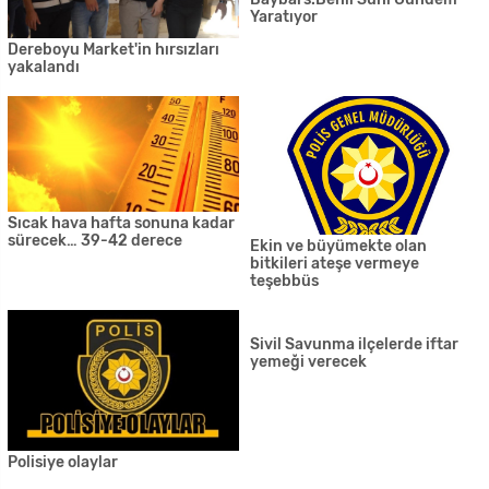
Yaratıyor
Dereboyu Market'in hırsızları
yakalandı
Sıcak hava hafta sonuna kadar
sürecek… 39-42 derece
Ekin ve büyümekte olan
bitkileri ateşe vermeye
teşebbüs
Polisiye olaylar