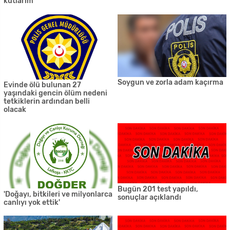
kutlarım
Soygun ve zorla adam kaçırma
Evinde ölü bulunan 27
yaşındaki gencin ölüm nedeni
tetkiklerin ardından belli
olacak
Bugün 201 test yapıldı,
'Doğayı, bitkileri ve milyonlarca
sonuçlar açıklandı
canlıyı yok ettik'