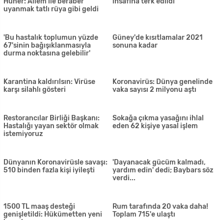
açıkladı
milyon maske
Güney Kıbrıs'ta vakalardaki
'Covid-19 hastalığı yeni bir
düşüş istikrarlı hale geliyor
hastalık olduğu için tanı,
tedavi ve izlem için doğru ve
güvenilir bilgilere ihtiyaç var'
Prof. Dr. Sedat Tellaloğlu
39 kişi sokağa çıkma yasağını
koronavirüse yenik düştü
ihlal etti
Kılıçlar çekildi! Akıncı'dan
Dr. Dizdarlı, ilginç bir akım
Tatar'a: 'Bana ve Harmancı'ya
başlattı
yasal işlem başlatın'
Rum tarafında vaka sayısı
İskele'deki çiftin yakınları
735'e çıktı
negatif çıktı. Bugün yeni vaka
yok
Hasan Şeren'in ölüm sebebi
Sadıkoğlu: 21 kişi tedbir amaçlı
'kalp krizi'
karantinada