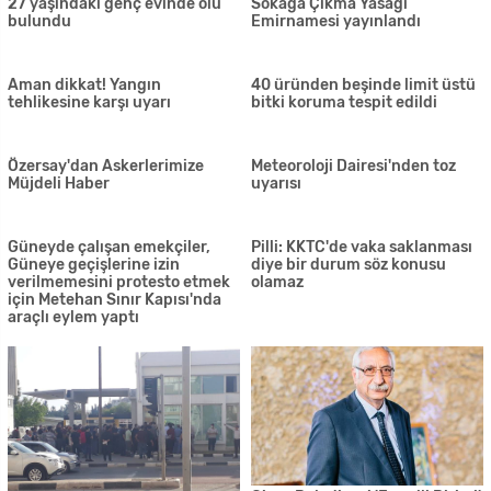
Özersay: 3 helikopter yangına
müdahale edecek
67 testte pozitif olan yok
Gece sokağa çıkma yasağı saat
6 farklı yerde yangın çıktı!
22.00'den 05.59'a kadar
İtfaiye yangından yangına
koştu