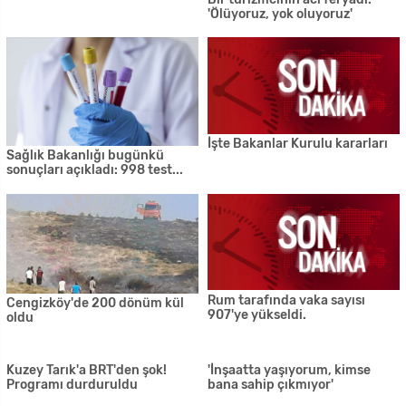
Güneye geçişlerine izin
diye bir durum söz konusu
verilmemesini protesto etmek
olamaz
için Metehan Sınır Kapısı'nda
araçlı eylem yaptı
Girne Belediyesi 'Engelli Birimi'
oluşturuyor
Araç sahipleri; seyrüsefer,
muayene ve yurt dışı çıkış
harcını online ödeyebiliyor...
Şubeye gitmeye gerek yok!
Araç içerisinden hırsızlık