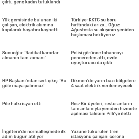
Narenciye sezonu tamamlandı!
'Kamuda toplam 17 eczacı
Mevsimlik işçiler Türkiye'ye
görev yapıyor… Ülkedeki
gönderilmeyi bekliyor
eczane sayısı 306'
Uyuşturucu tasarrufu…3
Toksöz, rakamlarla dikkat çekti:
tutuklu var
'Yeni bir kamu düzeni mümkün'
İki genç hayatını kaybetmişti…
7 kişi sokağa çıkma, 12 kişi de
Kaptan ihmalden tutuklandı
maske takma yasağını ihlal etti
Trump'tan Kovid-19'a rağmen
Tatar: 'Hükümetin bir projesi de
eyalet valilerine okulları açın
Kapalı Maraş'ın açılmasıdır'
çağrısı
Özyiğit: Sürekli yardıma alışan
'Gündemimde
bu yapı artık sürdürülemez.
Cumhurbaşkanlığı seçimi yok'
Üretmeliyiz!
Özersay'ın Pile önerisi: 'Kişisel
Özersay'dan Pile için önemli
taahhüt'
girişim