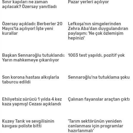
halde bulundu
Süpermarketin oto parkında
'Pile'de yaşayan vatandaşlarla
uyuşturucu: 2 tutuklu
ilgili belli bazı adımlar atılabilir'
Tatar: Bir kaç ay içinde tam
Güney Kıbrıs'taki işine
olarak olmasa da eskiye
gidemeyen işçilerden
döneceğiz
milletvekillerine çağrı
Haspolat'ta bulunan hurdalıkta
Sennaroğlu'na iki gün
yangın çıktı
tutukluluk
Patlayıcı madde tasarrufu ve
Sahtekarlıkla para temini: 3
kasti hasar
tutuklu
22 yaşındaki gencin ölüm
TC Dışişleri Bakanlığı Sözcüsü
sebebinin tespiti için kan ve
Aksoy'dan Mısır, Yunanistan,
doku örnekleri alındı
GKRY, Fransa ve BAE'nin ortak
bildirisine tepki