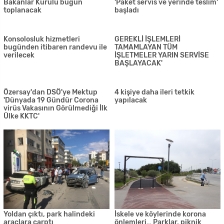
Son korona hastası alkışlarla
Sennaroğlu'na tutuklama şoku
taburcu edildi
Ehliyetsiz sürücü 1 yılda 4 kez
Çalınan fayanslar araçtan çıktı
kaza yapmış! Cezası açıklandı
Kuzey Tarık ve sevgilisinin
'Tarım sektörünün yeniden
kavgası poliste bitti
canlanması için programlar
hazırlanmalı'
Lefkoşa'da TIR devrildi: 1 yaralı
İzcan: Güney ve Kuzey Kıbrıs
arasındaki geçiş kapılarının
açılması vakti geldi
Bir haftada 40 kaza, 8 yaralı
Hukuk bürosunda yangın çıktı
Bir haftada toplam 171 kişi
Kaçak geldi, tespit edildi
sokağa çıkma yasağını ihlal
etti, 102 kişi de maske takmadı!