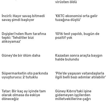
Köpeğinin öldüğünü öğrenen
Rum tarafında 2 günde 2 ölüm
Ersin Korkut'tan ilk paylaşım
Ayrıldığı sevgilisine tecavüz
Uyuşturucudan yakalanan
etmişti... Rekor ceza!
Kıbrıslı Ruma 3 yıl hapis
Battaniyenin içinden kokain
Kendi tabancasıyla yaralandı
çıktı, genç kadın tutuklandı
Yük gemisinde bulunan iki
Türkiye-KKTC su boru
çalışan, elektrik akımına
hattındaki arıza… Oğuz:
kapılarak hayatını kaybetti
Ağustosta su akışının yeniden
başlaması bekliyoruz
Sucuoğlu: 'Radikal kararlar
Polisi görünce tabancayı
almanın tam zamanı'
pencereden attı, evde
uyuşturucu da çıktı