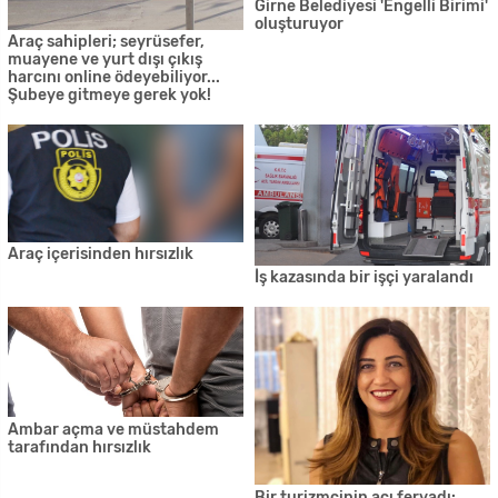
Saksılar içerisine ekili 169 kök
hintkeneviri ile bir miktar
kokain türü uyuşturucu
bulundu
Güney Kıbrıs'ta ilkokullar ve
ortaokullar da açılıyor
27 yaşındaki genç evinde ölü
Sokağa Çıkma Yasağı
bulundu
Emirnamesi yayınlandı
Aman dikkat! Yangın
40 üründen beşinde limit üstü
tehlikesine karşı uyarı
bitki koruma tespit edildi
Özersay'dan Askerlerimize
Meteoroloji Dairesi'nden toz
Müjdeli Haber
uyarısı
Güneyde çalışan emekçiler,
Pilli: KKTC'de vaka saklanması