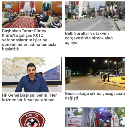
Başbakan Tatar: Güney
Belli kurallar ve takvim
Kıbrıs'ta çalışan KKTC
çerçevesinde birçok alan
vatandaşlarının işlerine
açılıyor
dönebilmeleri adına temaslar
başlattık
Gece sokağa çıkma yasağı saati
HP Genel Başkanı Senin: 'Her
değişti
krizden bir fırsat yaratılmalı'