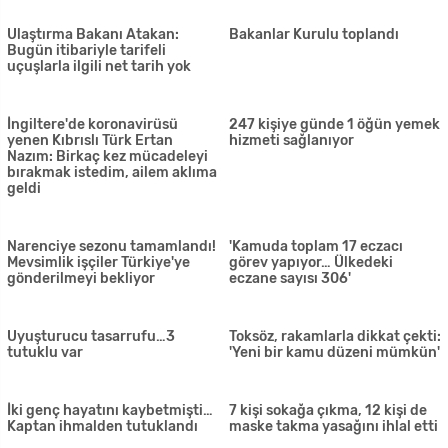
İş kazasında bir işçi yaralandı
Ambar açma ve müstahdem
tarafından hırsızlık
Bir turizmcinin acı feryadı:
'Ölüyoruz, yok oluyoruz'
İşte Bakanlar Kurulu kararları
Sağlık Bakanlığı bugünkü
sonuçları açıkladı: 998 test...