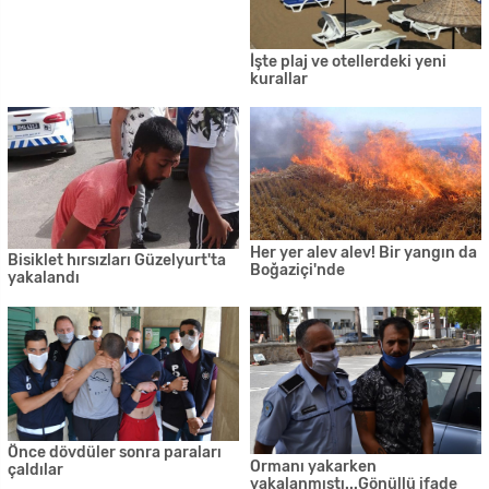
İşte plaj ve otellerdeki yeni
kurallar
Her yer alev alev! Bir yangın da
Bisiklet hırsızları Güzelyurt'ta
Boğaziçi'nde
yakalandı
Önce dövdüler sonra paraları
Ormanı yakarken
çaldılar
yakalanmıştı...Gönüllü ifade