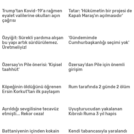
Rum tarafında vaka sayısı
Cengizköy'de 200 dönüm kül
907'ye yükseldi.
oldu
Kuzey Tarık'a BRT'den şok!
'İnşaatta yaşıyorum, kimse
Programı durduruldu
bana sahip çıkmıyor'
Ulaştırma Bakanı Atakan:
Bakanlar Kurulu toplandı
Bugün itibariyle tarifeli
uçuşlarla ilgili net tarih yok
İngiltere'de koronavirüsü
247 kişiye günde 1 öğün yemek
yenen Kıbrıslı Türk Ertan
hizmeti sağlanıyor
Nazım: Birkaç kez mücadeleyi
bırakmak istedim, ailem aklıma
geldi