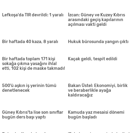
KKTC sıcak hava kütlesinin
Sporda açılım için girişim:
etkisi altına giriyor
Özersay federasyonlarla
görüşüyor
Hangi yasaklar kalkıyor? İşte
Bakanlar Kurulu karar verdi:
yeni kararlar
Okullar açılmayacak. Eğitim
sezonu kapandı
Sınır kapıları ne zaman
Pazar yerleri açılıyor
açılacak? Özersay yanıtladı
Özersay açıkladı: Berberler 20
Lefkoşa'nın simgelerinden
Mayıs'ta açılıyor! İşte yeni
Zehra Aba'dan duygulandıran
kurallar
paylaşım: 'Ne çok özlemişim
hepinizi'
Başkan Sennaroğlu tutuklandı:
1003 test yapıldı, pozitif yok
Yarın mahkemeye çıkarılıyor