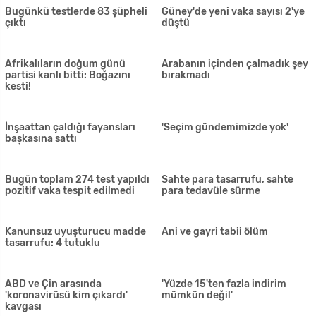
Yangın söndürme uçaklarıyla
AB bombası
Gazimağusa'da 22 yaşındaki
genç evinde ölü olarak
bulundu
2 yerli üründe limit üstü bitki
koruma ürünü tespit edildi
Güney'de ambulans geçişine
izin vermeyen Rum polislere
soruşturma