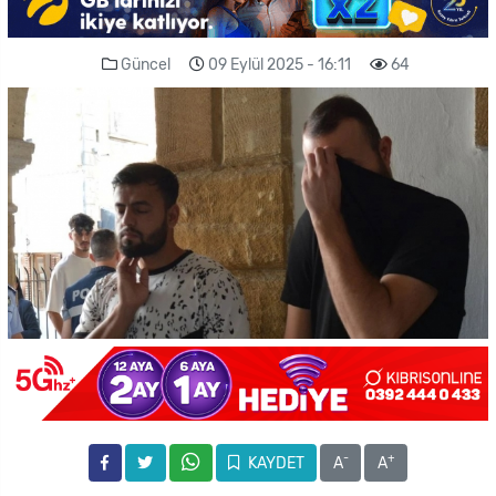
Güncel
09 Eylül 2025 - 16:11
64
-
+
KAYDET
A
A