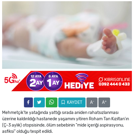
-
+
KAYDET
A
A
Mehmetçik’te yatağında yattığı sırada aniden rahatsızlanması
üzerine kaldırıldığı hastanede yaşamını yitiren Roham Tan Kızıltan’ın
(Ç-3 aylık) otopsisinde, ölüm sebebinin "mide içeriği aspirasyonu,
asfiksi" olduğu tespit edildi.