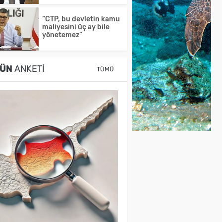
“CTP, bu devletin kamu
maliyesini üç ay bile
yönetemez”
ÜN
ANKETI
TÜMÜ