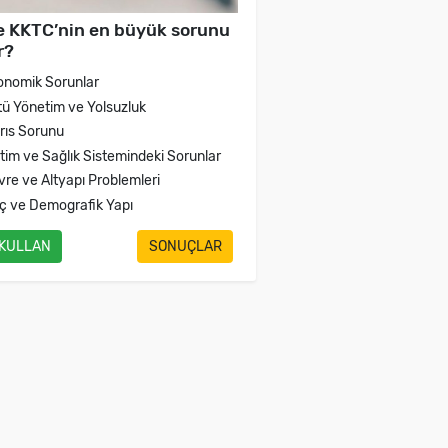
e KKTC’nin en büyük sorunu
r?
onomik Sorunlar
tü Yönetim ve Yolsuzluk
brıs Sorunu
itim ve Sağlık Sistemindeki Sorunlar
vre ve Altyapı Problemleri
ç ve Demografik Yapı
 KULLAN
SONUÇLAR