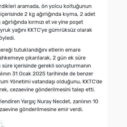
rdikleri aramada, ön yolcu koltuğunun
çerisinde 2 kg ağırlığında kıyma, 2 adet
ağırlığında kırmızı et ve yine poşet
 kuyruk yağını KKTC'ye gümrüksüz olarak
söyledi.
gereği tutuklandığını etlerin emare
 mahkemeye çıkarılarak, 2 gün ek süre
u süre içerisinde gerekli soruşturmanın
anlının 31 Ocak 2025 tarihinde de benzer
s Rum Yönetimi vatandaşı olduğunu, KKTC’de
erek, cezaevine gönderilmesini talep etti.
endiren Yargıç Nuray Necdet, zanlının 10
aevine gönderilmesine emir verdi.