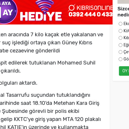
Sizc
nedi
Ek
Kö
n aracında 7 kilo kaçak etle yakalanan ve
Kı
suç işlediği ortaya çıkan Güney Kıbrıs
Eğ
tıe cezaevine gönderildi
Çe
Gö
espit edilerek tutuklanan Mohamed Suhil
ıkarıldı.
OY
guları aktardı.
al Tasarrufu suçundan tutuklandığını
tarihinde saat 18.10’da Metehan Kara Giriş
Şubesinde görevli bir polis ekibi
 gelip KKTC'ye giriş yapan MTA 120 plakalı
l KATIE'in üzerinde ve kullanmakta