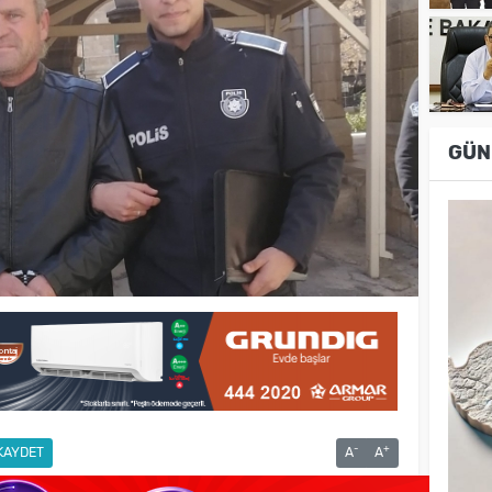
GÜN
-
+
KAYDET
A
A