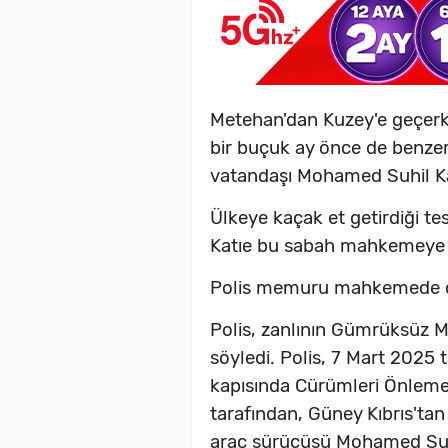
Metehan'dan Kuzey'e geçerke
bir buçuk ay önce de benzer 
vatandaşı Mohamed Suhil Ka
Ülkeye kaçak et getirdiği t
Katıe bu sabah mahkemeye ç
Polis memuru mahkemede ol
Polis, zanlının Gümrüksüz M
söyledi. Polis, 7 Mart 2025 
kapısında Cürümleri Önleme 
tarafından, Güney Kıbrıs'tan
araç sürücüsü Mohamed Suhi