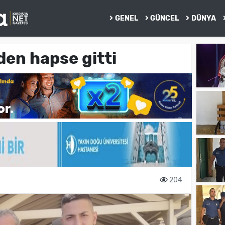
GENEL
GÜNCEL
DÜNYA
den hapse gitti
204