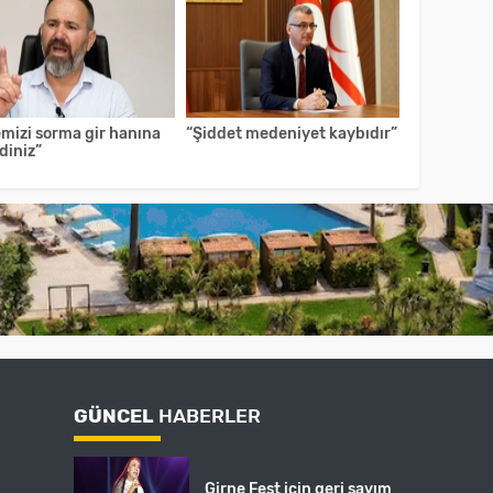
emizi sorma gir hanına
“Şiddet medeniyet kaybıdır”
diniz”
GÜNCEL
HABERLER
Girne Fest için geri sayım