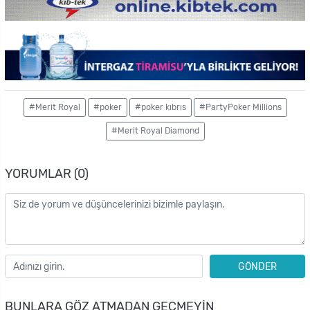
#Merit Royal
#poker
#poker kıbrıs
#PartyPoker Millions
#Merit Royal Diamond
YORUMLAR (0)
GÖNDER
BUNLARA GÖZ ATMADAN GEÇMEYIN