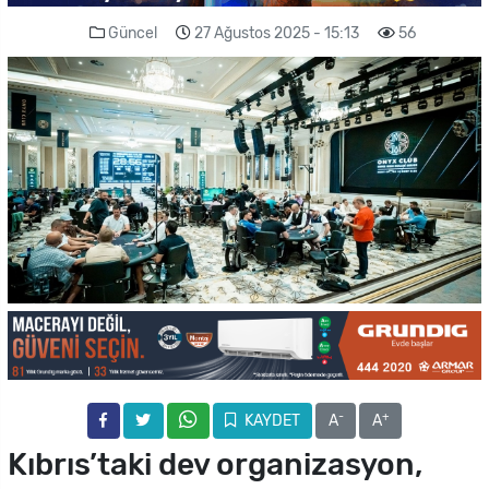
Güncel
27 Ağustos 2025 - 15:13
56
-
+
KAYDET
A
A
Kıbrıs’taki dev organizasyon,