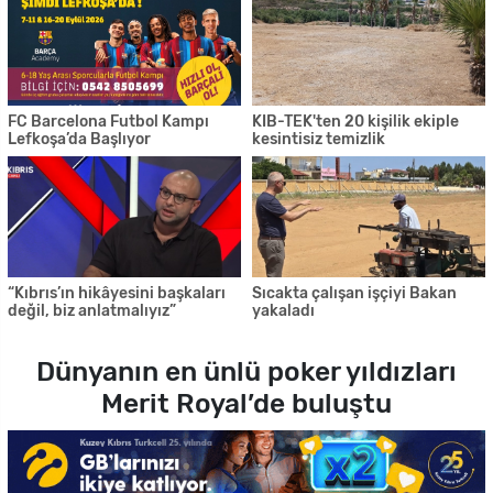
FC Barcelona Futbol Kampı
KIB-TEK'ten 20 kişilik ekiple
Lefkoşa’da Başlıyor
kesintisiz temizlik
“Kıbrıs’ın hikâyesini başkaları
Sıcakta çalışan işçiyi Bakan
değil, biz anlatmalıyız”
yakaladı
Dünyanın en ünlü poker yıldızları
Merit Royal’de buluştu