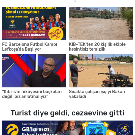
FC Barcelona Futbol Kampı
KIB-TEK'ten 20 kişilik ekiple
Lefkoşa’da Başlıyor
kesintisiz temizlik
“Kıbrıs’ın hikâyesini başkaları
Sıcakta çalışan işçiyi Bakan
değil, biz anlatmalıyız”
yakaladı
Turist diye geldi, cezaevine gitti