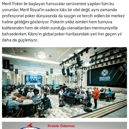
Merit Poker ile başlayan turnuvalar serüvenine yapılan tüm bu
yorumlar, Merit Royal’in sadece lüks bir otel değil, aynı zamanda
profesyonel poker dünyasında da saygın ve tercih edilen bir merkez
haline geldiğini gösteriyor. Pokerin yıldız isimleri hem turnuva
kalitesinden hem de otelin sunduğu olanaklardan memnuniyetle
bahsederken, Kıbrıs’ın global poker haritasındaki yeri her geçen yıl
daha da güçleniyor.