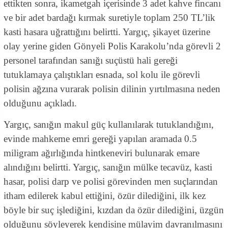
ettikten sonra, ikametgah içerisinde 3 adet kahve fincanı
ve bir adet bardağı kırmak suretiyle toplam 250 TL’lik
kasti hasara uğrattığını belirtti. Yargıç, şikayet üzerine
olay yerine giden Gönyeli Polis Karakolu’nda görevli 2
personel tarafından sanığı suçüstü hali gereği
tutuklamaya çalıştıkları esnada, sol kolu ile görevli
polisin ağzına vurarak polisin dilinin yırtılmasına neden
olduğunu açıkladı.
Yargıç, sanığın makul güç kullanılarak tutuklandığını,
evinde mahkeme emri gereği yapılan aramada 0.5
miligram ağırlığında hintkeneviri bulunarak emare
alındığını belirtti. Yargıç, sanığın mülke tecavüz, kasti
hasar, polisi darp ve polisi görevinden men suçlarından
itham edilerek kabul ettiğini, özür dilediğini, ilk kez
böyle bir suç işlediğini, kızdan da özür dilediğini, üzgün
olduğunu söyleyerek kendisine mülayim davranılmasını