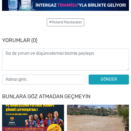
#Roland Rackaukas
YORUMLAR (0)
GÖNDER
BUNLARA GÖZ ATMADAN GEÇMEYIN