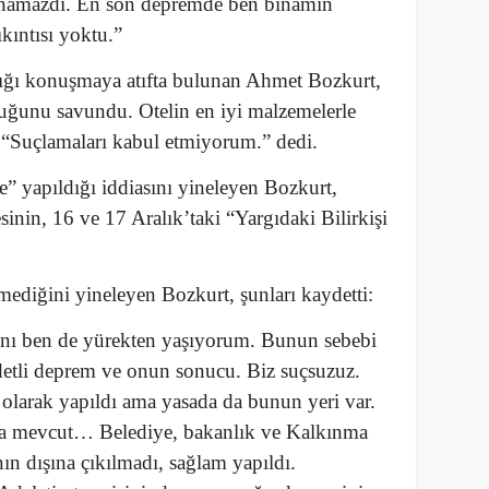
yanamazdı. En son depremde ben binamın
kıntısı yoktu.”
tığı konuşmaya atıfta bulunan Ahmet Bozkurt,
duğunu savundu. Otelin en iyi malzemelerle
 “Suçlamaları kabul etmiyorum.” dedi.
le” yapıldığı iddiasını yineleyen Bozkurt,
inin, 16 ve 17 Aralık’taki “Yargıdaki Bilirkişi
mediğini yineleyen Bozkurt, şunları kaydetti:
sını ben de yürekten yaşıyorum. Bunun sebebi
detli deprem ve onun sonucu. Biz suçsuzuz.
zi olarak yapıldı ama yasada da bunun yeri var.
da mevcut… Belediye, bakanlık ve Kalkınma
ın dışına çıkılmadı, sağlam yapıldı.