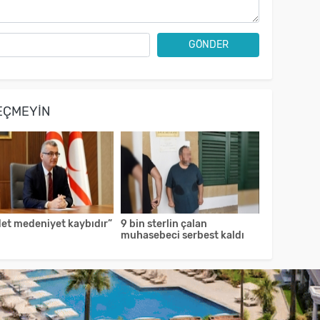
GÖNDER
EÇMEYIN
det medeniyet kaybıdır”
9 bin sterlin çalan
muhasebeci serbest kaldı