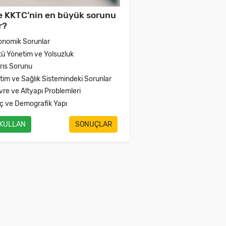
e KKTC’nin en büyük sorunu
r?
onomik Sorunlar
tü Yönetim ve Yolsuzluk
brıs Sorunu
itim ve Sağlık Sistemindeki Sorunlar
vre ve Altyapı Problemleri
ç ve Demografik Yapı
 KULLAN
SONUÇLAR