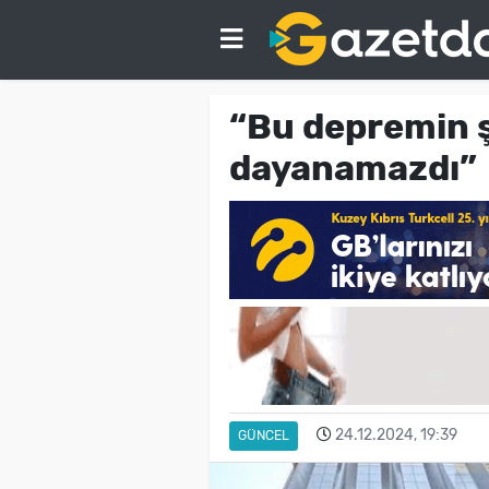
“Bu depremin ş
dayanamazdı”
24.12.2024, 19:39
GÜNCEL