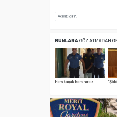
BUNLARA
GÖZ ATMADAN G
Hem kaçak hem hırsız
“Şid