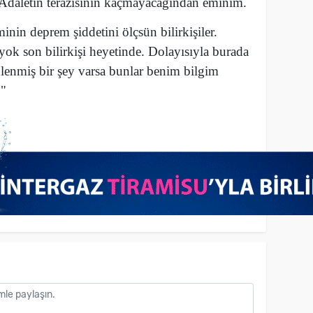
Adaletin terazisinin kaçmayacağından eminim.
nin deprem şiddetini ölçsün bilirkişiler.
 yok son bilirkişi heyetinde. Dolayısıyla burada
nlenmiş bir şey varsa bunlar benim bilgim
."