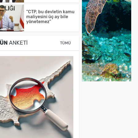
“CTP, bu devletin kamu
maliyesini üç ay bile
yönetemez”
ÜN
ANKETI
TÜMÜ