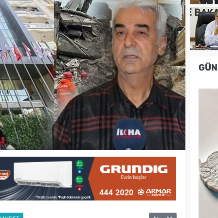
GÜN
-
+