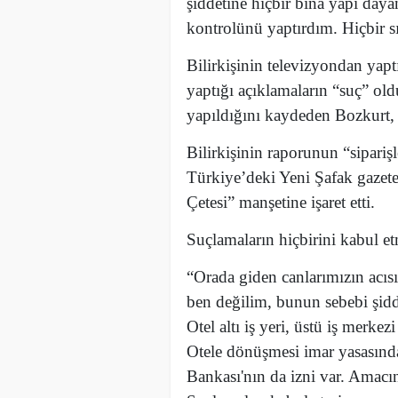
şiddetine hiçbir bina yapı da
kontrolünü yaptırdım. Hiçbir sı
Bilirkişinin televizyondan yap
yaptığı açıklamaların “suç” ol
yapıldığını kaydeden Bozkurt,
Bilirkişinin raporunun “sipariş
Türkiye’deki Yeni Şafak gazetes
Çetesi” manşetine işaret etti.
Suçlamaların hiçbirini kabul et
“Orada giden canlarımızın acı
ben değilim, bunun sebebi şid
Otel altı iş yeri, üstü iş merke
Otele dönüşmesi imar yasasın
Bankası'nın da izni var. Amacın