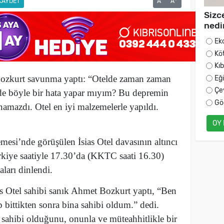
KAYDET
A
A
Sizc
nedi
Ek
Kö
Kı
 Bozkurt savunma yaptı: “Otelde zaman zaman
Eğ
Çe
de böyle bir hata yapar mıyım? Bu depremin
Gö
namazdı. Otel en iyi malzemelerle yapıldı.
OY
si’nde görüşülen İsias Otel davasının altıncı
rkiye saatiyle 17.30’da (KKTC saati 16.30)
ları dinlendi.
s Otel sahibi sanık Ahmet Bozkurt yaptı, “Ben
 bittikten sonra bina sahibi oldum.” dedi.
o sahibi olduğunu, onunla ve müteahhitlikle bir