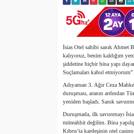
İsias Otel sahibi sanık Ahmet
kalıyoruz, benim kaldığım yer
şiddetine hiçbir bina yapı daya
Suçlamaları kabul etmiyorum”
Adıyaman 3. Ağır Ceza Mahkeme
duruşması, aranın ardından Tü
yeniden başladı. Sanık savunma
Duruşmada, ilk savunmayı İsia
müteahhit değilim. Bina yapılıp
Kıbrıs’ta kardeşinin otel casin