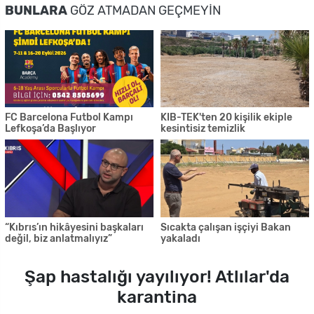
BUNLARA
GÖZ ATMADAN GEÇMEYIN
FC Barcelona Futbol Kampı
KIB-TEK'ten 20 kişilik ekiple
Lefkoşa’da Başlıyor
kesintisiz temizlik
“Kıbrıs’ın hikâyesini başkaları
Sıcakta çalışan işçiyi Bakan
değil, biz anlatmalıyız”
yakaladı
Şap hastalığı yayılıyor! Atlılar'da
karantina