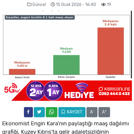
Güncel
15 Ocak 2026 - 16:40
19
-
+
KAYDET
A
A
Ekonomist Engin Kara’nın paylaştığı maaş dağılımı
grafiği, Kuzey Kıbrıs'ta gelir adaletsizliğinin