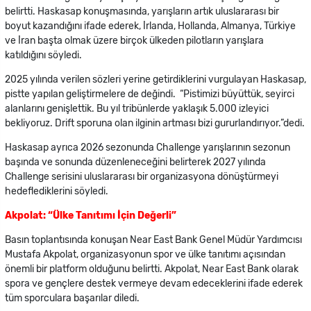
belirtti. Haskasap konuşmasında, yarışların artık uluslararası bir
boyut kazandığını ifade ederek, İrlanda, Hollanda, Almanya, Türkiye
ve İran başta olmak üzere birçok ülkeden pilotların yarışlara
katıldığını söyledi.
2025 yılında verilen sözleri yerine getirdiklerini vurgulayan Haskasap,
pistte yapılan geliştirmelere de değindi. “Pistimizi büyüttük, seyirci
alanlarını genişlettik. Bu yıl tribünlerde yaklaşık 5.000 izleyici
bekliyoruz. Drift sporuna olan ilginin artması bizi gururlandırıyor.”dedi.
Haskasap ayrıca 2026 sezonunda Challenge yarışlarının sezonun
başında ve sonunda düzenleneceğini belirterek 2027 yılında
Challenge serisini uluslararası bir organizasyona dönüştürmeyi
hedeflediklerini söyledi.
Akpolat: “Ülke Tanıtımı İçin Değerli”
Basın toplantısında konuşan Near East Bank Genel Müdür Yardımcısı
Mustafa Akpolat, organizasyonun spor ve ülke tanıtımı açısından
önemli bir platform olduğunu belirtti. Akpolat, Near East Bank olarak
spora ve gençlere destek vermeye devam edeceklerini ifade ederek
tüm sporculara başarılar diledi.