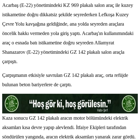
Acarbaş (E-22) yönetimindeki KZ 969 plakalı salon araç ile kuzey
istikametine doğru dikkatsiz şekilde seyrederken Lefkoşa Kuzey
Çevre Yolu kavşağına geldiğinde, ana yolda seyreden araçlara
öncelik hakkı vermeden yola giriş yaptı. Acarbaş'ın kullanımındaki
araç o esnada batı istikametine doğru seyreden Allamyrat
Shanazarov (E-22) yönetimindeki GZ 142 plakalı salon araçla
çarpıştı.
Çarpışmanın etkisiyle savrulan GZ 142 plakalı araç, orta refüjde
bulunan beton bariyerlere de çarptı.
Kaza sonucu GZ 142 plakalı aracın motor bölümündeki elektrik
aksamları kısa devre yapıp alevlendi. İtfaiye Ekipleri tarafından
söndürülen yangında, aracın elektrik aksamları yanarak zarar gördü.