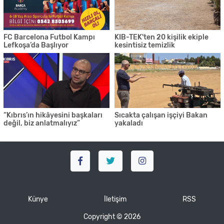
FC Barcelona Futbol Kampı
KIB-TEK'ten 20 kişilik ekiple
Lefkoşa’da Başlıyor
kesintisiz temizlik
“Kıbrıs’ın hikâyesini başkaları
Sıcakta çalışan işçiyi Bakan
değil, biz anlatmalıyız”
yakaladı
Künye
İletişim
RSS
Copyright © 2026