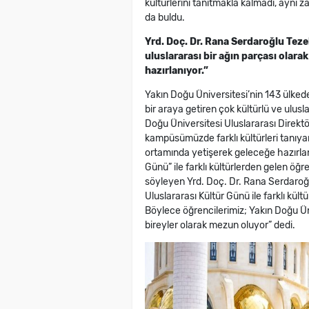
kültürlerini tanıtmakla kalmadı, aynı 
da buldu.
Yrd. Doç. Dr.
Rana Serdaroğlu Teze
uluslararası bir ağın parçası olar
hazırlanıyor.”
Yakın Doğu Üniversitesi’nin 143 ülked
bir araya getiren çok kültürlü ve ulus
Doğu Üniversitesi Uluslararası Direktö
kampüsümüzde farklı kültürleri tanıyar
ortamında yetişerek geleceğe hazırlanıy
Günü” ile farklı kültürlerden gelen öğr
söyleyen Yrd. Doç. Dr. Rana Serdaroğlu T
Uluslararası Kültür Günü ile farklı kült
Böylece öğrencilerimiz; Yakın Doğu Ü
bireyler olarak mezun oluyor” dedi.