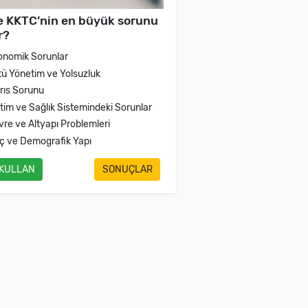
e KKTC’nin en büyük sorunu
r?
onomik Sorunlar
tü Yönetim ve Yolsuzluk
brıs Sorunu
itim ve Sağlık Sistemindeki Sorunlar
vre ve Altyapı Problemleri
ç ve Demografik Yapı
 KULLAN
SONUÇLAR