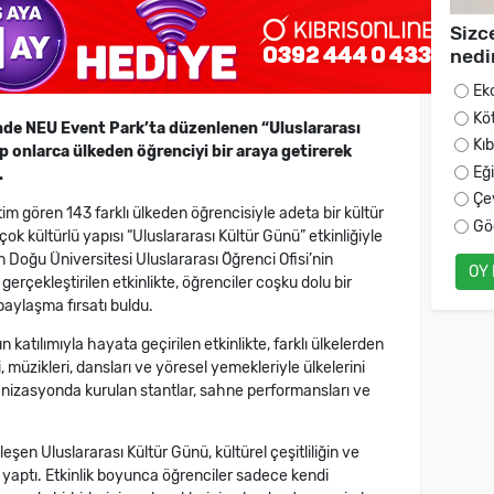
Sizc
nedi
Ek
Kö
nde
NEU Event Park
’ta düzenlenen “
Uluslararası
Kı
hip onlarca ülkeden öğrenciyi bir araya getirerek
Eğ
.
Çe
m gören 143 farklı ülkeden öğrencisiyle adeta bir kültür
Gö
ok kültürlü yapısı “Uluslararası Kültür Günü” etkinliğiyle
n Doğu Üniversitesi Uluslararası Öğrenci Ofisi’nin
OY
çekleştirilen etkinlikte, öğrenciler coşku dolu bir
paylaşma fırsatı buldu.
n katılımıyla hayata geçirilen etkinlikte, farklı ülkelerden
, müzikleri, dansları ve yöresel yemekleriyle ülkelerini
anizasyonda kurulan stantlar, sahne performansları ve
eşen Uluslararası Kültür Günü, kültürel çeşitliliğin ve
yaptı. Etkinlik boyunca öğrenciler sadece kendi