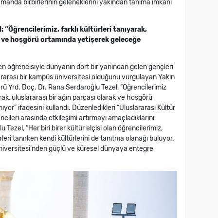
zamanda birbirlerinin geleneklerini yakından tanıma imkanı
l
: “Öğrencilerimiz, farklı kültürleri tanıyarak,
ak ve hoşgörü ortamında yetişerek geleceğe
en öğrencisiyle dünyanın dört bir yanından gelen gençleri
lararası bir kampüs üniversitesi olduğunu vurgulayan Yakın
rü Yrd. Doç. Dr. Rana Serdaroğlu Tezel, “Öğrencilerimiz
ak, uluslararası bir ağın parçası olarak ve hoşgörü
or” ifadesini kullandı. Düzenledikleri “Uluslararası Kültür
encileri arasında etkileşimi artırmayı amaçladıklarını
ezel, “Her biri birer kültür elçisi olan öğrencilerimiz,
ürleri tanırken kendi kültürlerini de tanıtma olanağı buluyor.
niversitesi’nden güçlü ve küresel dünyaya entegre