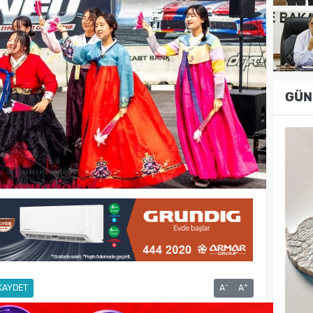
GÜN
-
+
KAYDET
A
A