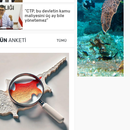
“CTP, bu devletin kamu
maliyesini üç ay bile
yönetemez”
ÜN
ANKETI
TÜMÜ