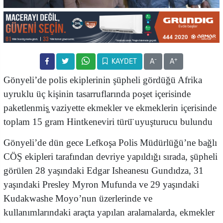
-
+
KAYDET
A
A
Gönyeli’de polis ekiplerinin şüpheli gördüğü Afrika
uyruklu üç kişinin tasarruflarında poşet içerisinde
paketlenmiş̧ vaziyette ekmekler ve ekmeklerin içerisinde
toplam 15 gram Hintkeneviri türü̈ uyuşturucu bulundu
Gönyeli’de dün gece Lefkoşa Polis Müdürlüğü’ne bağlı
CÖŞ ekipleri tarafından devriye yapıldığı sırada, şüpheli
görülen 28 yaşındaki Edgar Isheanesu Gundıdza, 31
yaşındaki Presley Myron Mufunda ve 29 yaşındaki
Kudakwashe Moyo’nun üzerlerinde ve
kullanımlarındaki araçta yapılan aralamalarda, ekmekler