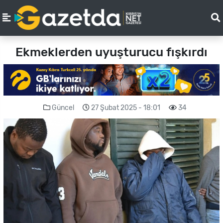
Ekmeklerden uyuşturucu fışkırdı
Güncel
27 Şubat 2025 - 18:01
34