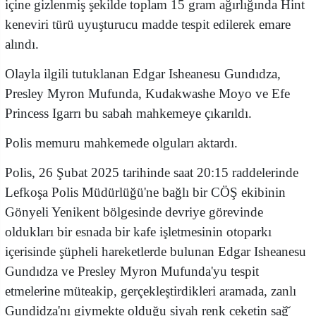
içine gizlenmiş şekilde toplam 15 gram ağırlığında Hint
keneviri türü uyuşturucu madde tespit edilerek emare
alındı.
Olayla ilgili tutuklanan Edgar Isheanesu Gundıdza,
Presley Myron Mufunda, Kudakwashe Moyo ve Efe
Princess Igarrı bu sabah mahkemeye çıkarıldı.
Polis memuru mahkemede olguları aktardı.
Polis, 26 Şubat 2025 tarihinde saat 20:15 raddelerinde
Lefkoşa Polis Müdürlüğü'ne bağlı bir CÖŞ ekibinin
Gönyeli Yenikent bölgesinde devriye görevinde
oldukları bir esnada bir kafe işletmesinin otoparkı
içerisinde şüpheli hareketlerde bulunan Edgar Isheanesu
Gundıdza ve Presley Myron Mufunda'yu tespit
etmelerine müteakip, gerçekleştirdikleri aramada, zanlı
Gundidza'nı giymekte olduğu siyah renk ceketin sağ̆