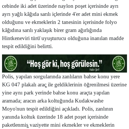
cebinde iki adet üzerinde naylon poşet içerisinde ayrı
ayrı yağlı kâğıda sarılı içlerinde 4'er adet mini ekmek
olduğunu ve ekmeklerin 2 tanesinin içerisinde folyo
kâğıdına sarılı yaklaşık birer gram ağırlığında
Hintkeneviri türü̈ uyuşturucu olduğuna inanılan madde
tespit edildiğini belirtti.
Polis, yapılan sorgularında zanlıların bahse konu yere
KG 047 plakalı araç̧ ile geldiklerinin öğrenilmesi üzerine
yine aynı park yerinde bahse konu araçta yapılan
aramada; aracın arka koltuğunda Kudakwashe
Moyo'nun tespit edildiğini açıkladı. Polis, zanlının
yanında koltuk üzerinde 18 adet poşet içerisinde
paketlenmiş̧ vaziyette mini ekmekler ve ekmeklerin