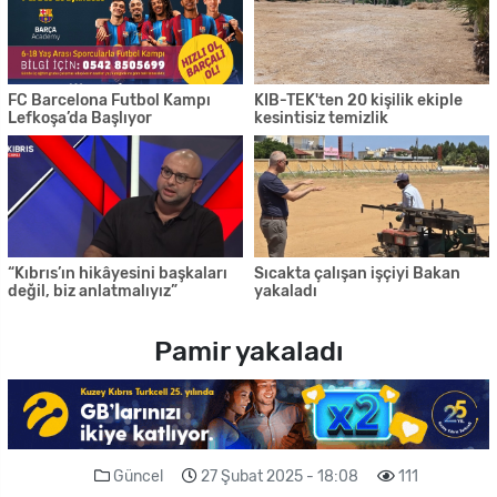
FC Barcelona Futbol Kampı
KIB-TEK'ten 20 kişilik ekiple
Lefkoşa’da Başlıyor
kesintisiz temizlik
“Kıbrıs’ın hikâyesini başkaları
Sıcakta çalışan işçiyi Bakan
değil, biz anlatmalıyız”
yakaladı
Pamir yakaladı
Güncel
27 Şubat 2025 - 18:08
111