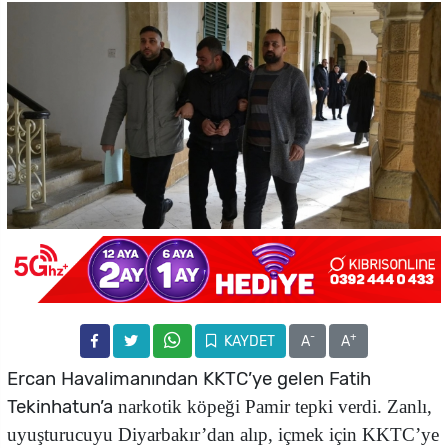
-
+
KAYDET
A
A
Ercan Havalimanından KKTC’ye gelen Fatih
Tekinhatun’a
narkotik köpeği Pamir tepki verdi. Zanlı,
uyuşturucuyu Diyarbakır’dan alıp, içmek için KKTC’ye