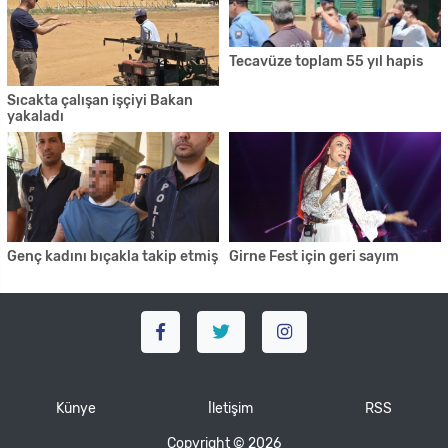
Tecavüze toplam 55 yıl hapis
Sıcakta çalışan işçiyi Bakan
yakaladı
Genç kadını bıçakla takip etmiş
Girne Fest için geri sayım
Künye
İletişim
RSS
Copyright © 2026