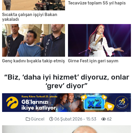
Tecavüze toplam 55 yıl hapis
Sıcakta çalışan işçiyi Bakan
yakaladı
Genç kadını bıçakla takip etmiş
Girne Fest için geri sayım
“Biz, ‘daha iyi hizmet’ diyoruz, onlar
‘grev’ diyor”
Güncel
06 Şubat 2026 - 15:53
62