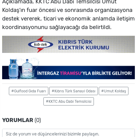
Açıklamada, KKTC Abu Dabi Temsilcisi Umut
Koldaş’ın fuar öncesi ve sonrasında organizasyona
destek vererek, ticari ve ekonomik anlamda iletişim
koordinasyonunu sağlayacağı da belirtildi.
#Gulfood Gıda Fuarı
#Kıbrıs Türk Sanayi Odası
#Umut Koldaş
#KKTC Abu Dabi Temsilcisi
YORUMLAR
(0)