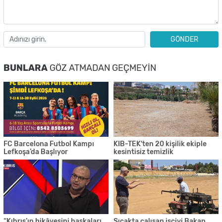
GÖNDER
BUNLARA
GÖZ ATMADAN GEÇMEYIN
FC Barcelona Futbol Kampı
KIB-TEK'ten 20 kişilik ekiple
Lefkoşa’da Başlıyor
kesintisiz temizlik
“Kıbrıs’ın hikâyesini başkaları
Sıcakta çalışan işçiyi Bakan