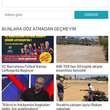
GÖNDER
BUNLARA GÖZ ATMADAN GEÇMEYIN
FC Barcelona Futbol Kampı
KIB-TEK'ten 20 kişilik ekiple
Lefkoşa’da Başlıyor
kesintisiz temizlik
“Kıbrıs’ın hikâyesini başkaları
Sıcakta çalışan işçiyi Bakan
değil, biz anlatmalıyız”
yakaladı