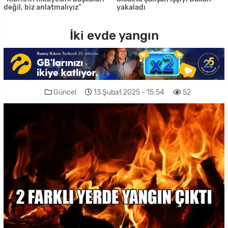
değil, biz anlatmalıyız”
yakaladı
İki evde yangın
Güncel
13 Şubat 2025 - 15:54
52