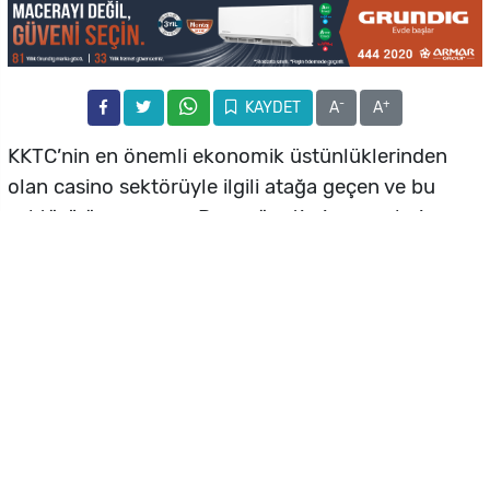
-
+
KAYDET
A
A
KKTC’nin en önemli ekonomik üstünlüklerinden
olan casino sektörüyle ilgili atağa geçen ve bu
sektörü önemseyen Rum yönetimi meyveleri
toplamaya başladı.
Casino
sektörüyle ilgili yayınlanan raporlarda,
Güneydeki casinolara giden müşterilerin büyük
çoğunluğunu Kıbrıslılar oluştururken, yapılan
analizlerde çok sayıda Kıbrıslı Türk’ün de yasak
olmadığı için güneyi tercih ettiği gözlemlendi.