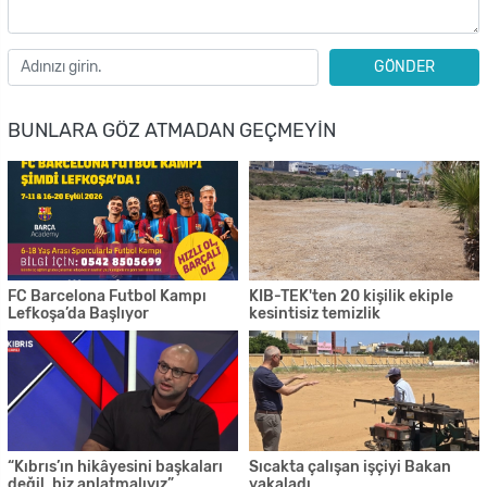
GÖNDER
BUNLARA GÖZ ATMADAN GEÇMEYIN
FC Barcelona Futbol Kampı
KIB-TEK'ten 20 kişilik ekiple
Lefkoşa’da Başlıyor
kesintisiz temizlik
“Kıbrıs’ın hikâyesini başkaları
Sıcakta çalışan işçiyi Bakan
değil, biz anlatmalıyız”
yakaladı