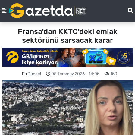
Fransa’dan KKTC’deki emlak
sektörünü sarsacak karar
Güncel
08 Temmuz 2026 - 14:05
150