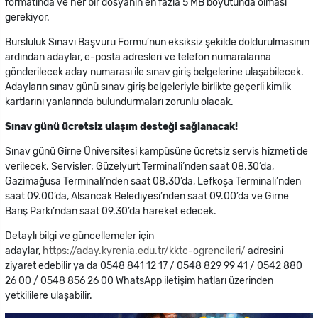
formatında ve her bir dosyanın en fazla 5 MB boyutunda olması
gerekiyor.
Bursluluk Sınavı Başvuru Formu’nun eksiksiz şekilde doldurulmasının
ardından adaylar, e-posta adresleri ve telefon numaralarına
gönderilecek aday numarası ile sınav giriş belgelerine ulaşabilecek.
Adayların sınav günü sınav giriş belgeleriyle birlikte geçerli kimlik
kartlarını yanlarında bulundurmaları zorunlu olacak.
Sınav günü ücretsiz ulaşım desteği sağlanacak!
Sınav günü Girne Üniversitesi kampüsüne ücretsiz servis hizmeti de
verilecek. Servisler; Güzelyurt Terminali’nden saat 08.30’da,
Gazimağusa Terminali’nden saat 08.30’da, Lefkoşa Terminali’nden
saat 09.00’da, Alsancak Belediyesi’nden saat 09.00’da ve Girne
Barış Parkı’ndan saat 09.30’da hareket edecek.
Detaylı bilgi ve güncellemeler için
adaylar,
https://aday.kyrenia.edu.tr/kktc-ogrencileri/
adresini
ziyaret edebilir ya da 0548 841 12 17 / 0548 829 99 41 / 0542 880
26 00 / 0548 856 26 00 WhatsApp iletişim hatları üzerinden
yetkililere ulaşabilir.