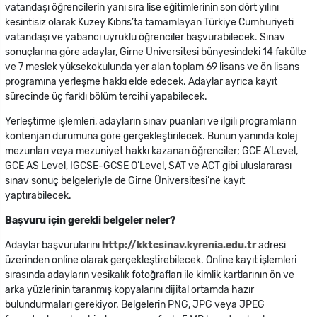
vatandaşı öğrencilerin yanı sıra lise eğitimlerinin son dört yılını
kesintisiz olarak Kuzey Kıbrıs’ta tamamlayan Türkiye Cumhuriyeti
vatandaşı ve yabancı uyruklu öğrenciler başvurabilecek. Sınav
sonuçlarına göre adaylar, Girne Üniversitesi bünyesindeki 14 fakülte
ve 7 meslek yüksekokulunda yer alan toplam 69 lisans ve ön lisans
programına yerleşme hakkı elde edecek. Adaylar ayrıca kayıt
sürecinde üç farklı bölüm tercihi yapabilecek.
Yerleştirme işlemleri, adayların sınav puanları ve ilgili programların
kontenjan durumuna göre gerçekleştirilecek. Bunun yanında kolej
mezunları veya mezuniyet hakkı kazanan öğrenciler; GCE A’Level,
GCE AS Level, IGCSE-GCSE O’Level, SAT ve ACT gibi uluslararası
sınav sonuç belgeleriyle de Girne Üniversitesi’ne kayıt
yaptırabilecek.
Başvuru için gerekli belgeler neler?
Adaylar başvurularını
http://kktcsinav.kyrenia.edu.tr
adresi
üzerinden online olarak gerçekleştirebilecek. Online kayıt işlemleri
sırasında adayların vesikalık fotoğrafları ile kimlik kartlarının ön ve
arka yüzlerinin taranmış kopyalarını dijital ortamda hazır
bulundurmaları gerekiyor. Belgelerin PNG, JPG veya JPEG