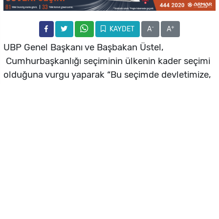
-
+
KAYDET
A
A
UBP Genel Başkanı ve Başbakan Üstel,
Cumhurbaşkanlığı seçiminin ülkenin kader seçimi
olduğuna vurgu yaparak “Bu seçimde devletimize,
gençlerimize, yaşlılarımıza, çocuklarımıza,
kadınlarımıza sahip çıkacağız ve istikrarı
sağlayacağız” dedi.
UBP Genel Başkanı ve Başbakan Ünal Üstel, Ulusal
Birlik Partisi (UBP) İskele İlçesi tarafından
düzenlenen ‘İskele Buluşması’na Cumhurbaşkanı
Ersin Tatar ile birlikte katıldı.
Etkinlikte konuşan Üstel, “Cumhurbaşkanımız Ersin
Tatar önderliğinde halkımıza ne söz verdiysek,