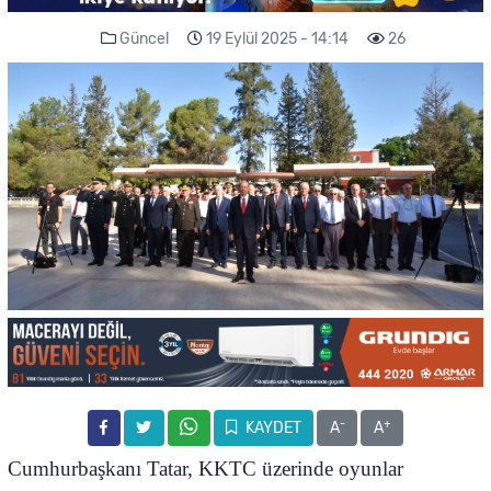
Güncel
19 Eylül 2025 - 14:14
26
-
+
KAYDET
A
A
Cumhurbaşkanı Tatar, KKTC üzerinde oyunlar