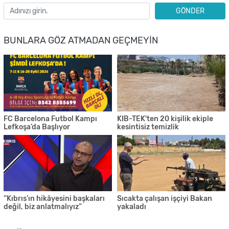
GÖNDER
BUNLARA GÖZ ATMADAN GEÇMEYIN
FC Barcelona Futbol Kampı
KIB-TEK'ten 20 kişilik ekiple
Lefkoşa’da Başlıyor
kesintisiz temizlik
“Kıbrıs’ın hikâyesini başkaları
Sıcakta çalışan işçiyi Bakan
değil, biz anlatmalıyız”
yakaladı