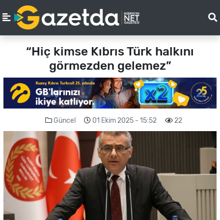
“Hiç kimse Kıbrıs Türk halkını
görmezden gelemez”
Güncel
01 Ekim 2025 - 15:52
22