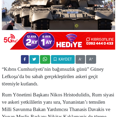
-
+
KAYDET
A
A
“Kıbrıs Cumhuriyeti’nin bağımsızlık günü” Güney
Lefkoşa’da bu sabah gerçekleştirilen askeri geçit
töreniyle kutlandı.
Rum Yönetimi Başkanı Nikos Hristodulidis, Rum siyasi
ve askeri yetkililerin yanı sıra, Yunanistan’ı temsilen
Milli Savunma Bakan Yardımcısı Thanasis Davakis ve
Yunan Meclis Başkanı Nikitas Kaklamanis de törene