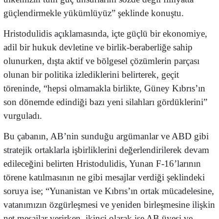
güçlendirmekle yükümlüyüz” şeklinde konuştu.
Hristodulidis açıklamasında, içte güçlü bir ekonomiye,
adil bir hukuk devletine ve birlik-beraberliğe sahip
olunurken, dışta aktif ve bölgesel çözümlerin parçası
olunan bir politika izlediklerini belirterek, geçit
töreninde, “hepsi olmamakla birlikte, Güney Kıbrıs’ın
son dönemde edindiği bazı yeni silahları gördüklerini”
vurguladı.
Bu çabanın, AB’nin sunduğu argümanlar ve ABD gibi
stratejik ortaklarla işbirliklerini değerlendirilerek devam
edileceğini belirten Hristodulidis, Yunan F-16’larının
törene katılmasının ne gibi mesajlar verdiği şeklindeki
soruya ise; “Yunanistan ve Kıbrıs’ın ortak mücadelesine,
vatanımızın özgürleşmesi ve yeniden birleşmesine ilişkin
net mesajlar verirken, ikinci olarak ise AB üyesi ve