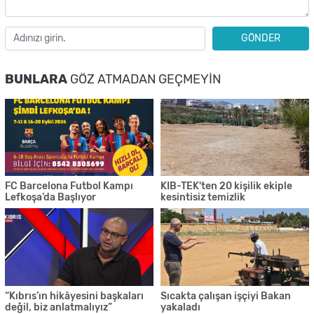
GÖNDER
BUNLARA
GÖZ ATMADAN GEÇMEYIN
FC Barcelona Futbol Kampı
KIB-TEK'ten 20 kişilik ekiple
Lefkoşa’da Başlıyor
kesintisiz temizlik
“Kıbrıs’ın hikâyesini başkaları
Sıcakta çalışan işçiyi Bakan
değil, biz anlatmalıyız”
yakaladı