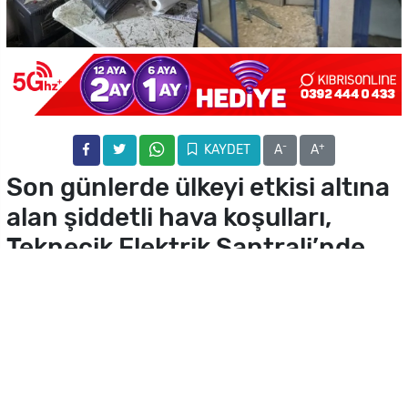
-
+
KAYDET
A
A
Son günlerde ülkeyi etkisi altına
alan şiddetli hava koşulları,
Teknecik Elektrik Santrali’nde
hortuma neden oldu. Kıbrıs Türk
Elektrik Kurumu (KIB-TEK),
olayın ardından bölgede hızlıca
hasar tespit çalışmaları
yapıldığını ve arızaların