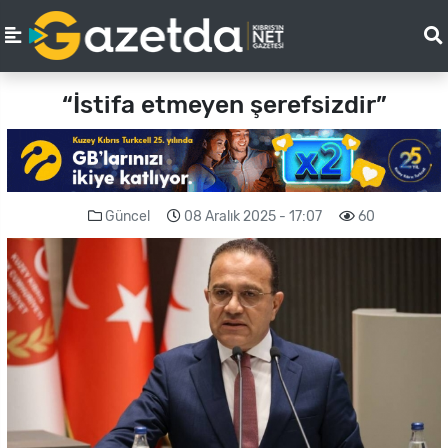
“İstifa etmeyen şerefsizdir”
Güncel
08 Aralık 2025 - 17:07
60