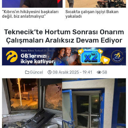
“Kıbrıs’ın hikâyesini başkaları
Sıcakta çalışan işçiyi Bakan
değil, biz anlatmalıyız”
yakaladı
Teknecik’te Hortum Sonrası Onarım
Çalışmaları Aralıksız Devam Ediyor
Güncel
08 Aralık 2025 - 19:41
58