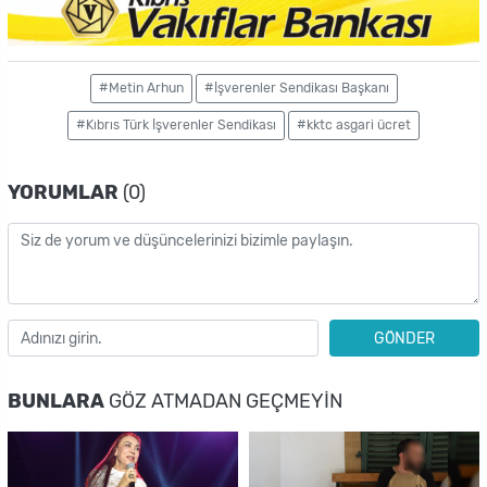
#Metin Arhun
#İşverenler Sendikası Başkanı
#Kıbrıs Türk İşverenler Sendikası
#kktc asgari ücret
YORUMLAR
(0)
GÖNDER
BUNLARA
GÖZ ATMADAN GEÇMEYIN