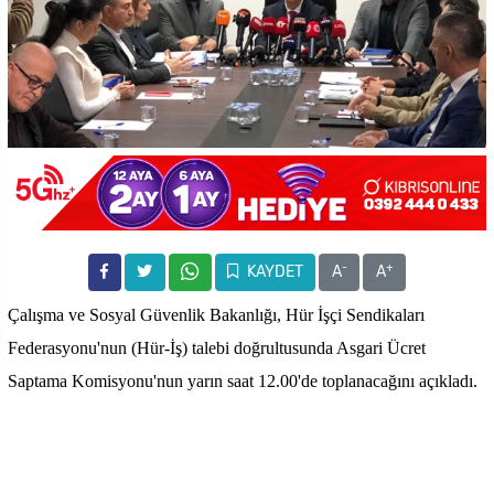
-
+
KAYDET
A
A
Çalışma ve Sosyal Güvenlik Bakanlığı, Hür İşçi Sendikaları
Federasyonu'nun (Hür-İş) talebi doğrultusunda Asgari Ücret
Saptama Komisyonu'nun yarın saat 12.00'de toplanacağını açıkladı.
Bakanlıktan yapılan açıklamada, yarın gerçekleştirilecek toplantının
nihai karar toplantısı niteliği taşımayacağı, ön değerlendirme ve