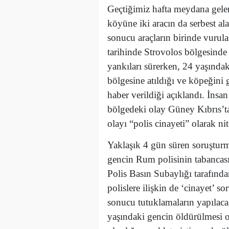
Geçtiğimiz hafta meydana gelen 
köyüne iki aracın da serbest ala
sonucu araçların birinde vurula
tarihinde Strovolos bölgesinde
yankıları sürerken, 24 yaşında
bölgesine atıldığı ve köpeğini 
haber verildiği açıklandı. İnsan
bölgedeki olay Güney Kıbrıs’ta
olayı “polis cinayeti” olarak nit
Yaklaşık 4 gün süren soruşturma
gencin Rum polisinin tabancas
Polis Basın Subaylığı tarafın
polislere ilişkin de ‘cinayet’ so
sonucu tutuklamaların yapılacağ
yaşındaki gencin öldürülmesi ol