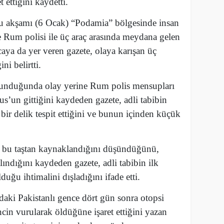
 ettiğini kaydetti.
u akşamı (6 Ocak) “Podamia” bölgesinde insan
e Rum polisi ile üç araç arasında meydana gelen
caya da yer veren gazete, olaya karışan üç
ni belirtti.
lunduğunda olay yerine Rum polis mensupları
us’un gittiğini kaydeden gazete, adli tabibin
ir delik tespit ettiğini ve bunun içinden küçük
ın bu taştan kaynaklandığını düşündüğünü,
lındığını kaydeden gazete, adli tabibin ilk
uğu ihtimalini dışladığını ifade etti.
daki Pakistanlı gence dört gün sonra otopsi
cin vurularak öldüğüne işaret ettiğini yazan