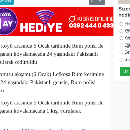
KAYDET
A
A
Sizc
nedi
Ek
Kö
Kı
köyü arasında 5 Ocak tarihinde Rum polisi ile
Eğ
Çe
yaşanan kovalamacada
24 yaşındaki Pakistanlı
Gö
ularak öldürüldü
OY
yortusu akşamı (6 Ocak) Lefkoşa Rum kesimine
24 yaşındaki Pakistanlı gencin, Rum polisi
tı.
köyü arasında 5 Ocak tarihinde Rum polisi ile
aşanan kovalamacada 1 kişi vurularak