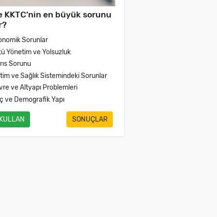
e KKTC’nin en büyük sorunu
r?
onomik Sorunlar
tü Yönetim ve Yolsuzluk
brıs Sorunu
itim ve Sağlık Sistemindeki Sorunlar
vre ve Altyapı Problemleri
ç ve Demografik Yapı
 KULLAN
SONUÇLAR