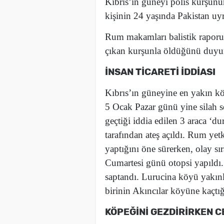
Kıbrıs’ın güneyi polis kurşunun
kişinin 24 yaşında Pakistan uy
Rum makamları balistik raporu
çıkan kurşunla öldüğünü duyu
İNSAN TİCARETİ İDDİASI
Kıbrıs’ın güneyine en yakın kö
5 Ocak Pazar günü yine silah 
geçtiği iddia edilen 3 araca ‘d
tarafından ateş açıldı. Rum yetk
yaptığını öne sürerken, olay sı
Cumartesi günü otopsi yapıldı
saptandı. Lurucina köyü yakınl
birinin Akıncılar köyüne kaçtığ
KÖPEĞİNİ GEZDİRİRKEN C