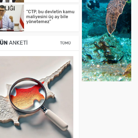
“CTP, bu devletin kamu
maliyesini üç ay bile
yönetemez”
ÜN
ANKETI
TÜMÜ