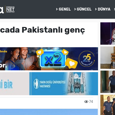
GENEL
GÜNCEL
DÜNYA
cada Pakistanlı genç
74