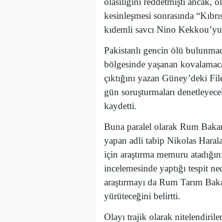
olasılığını reddetmişti ancak,
kesinleşmesi sonrasında “Kıbrı
kıdemli savcı Nino Kekkou’yu “
Pakistanlı gencin ölü bulunmad
bölgesinde yaşanan kovalamac
çıktığını yazan Güney’deki Fil
gün soruşturmaları denetleyec
kaydetti.
Buna paralel olarak Rum Bakanl
yapan adli tabip Nikolas Harala
için araştırma memuru atadığını
incelemesinde yaptığı tespit ne
araştırmayı da Rum Tarım Bak
yürüteceğini belirtti.
Olayı trajik olarak nitelendirile