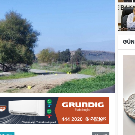
GÜN
-
+