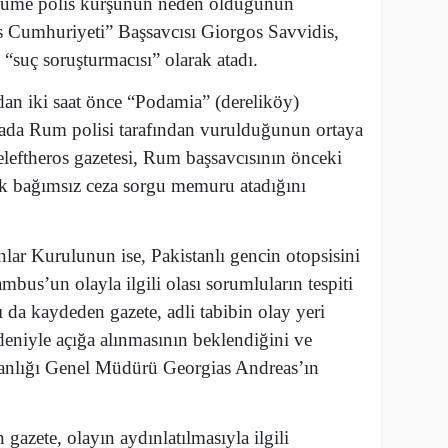
 ölüme polis kurşunun neden olduğunun
s Cumhuriyeti” Başsavcısı Giorgos Savvidis,
suç soruşturmacısı” olarak atadı.
an iki saat önce “Podamia” (dereliköy)
ada Rum polisi tarafından vurulduğunun ortaya
eleftheros gazetesi, Rum başsavcısının önceki
ek bağımsız ceza sorgu memuru atadığını
ar Kurulunun ise, Pakistanlı gencin otopsisini
mbus’un olayla ilgili olası sorumluların tespiti
 da kaydeden gazete, adli tabibin olay yeri
deniyle açığa alınmasının beklendiğini ve
anlığı Genel Müdürü Georgias Andreas’ın
n gazete, olayın aydınlatılmasıyla ilgili