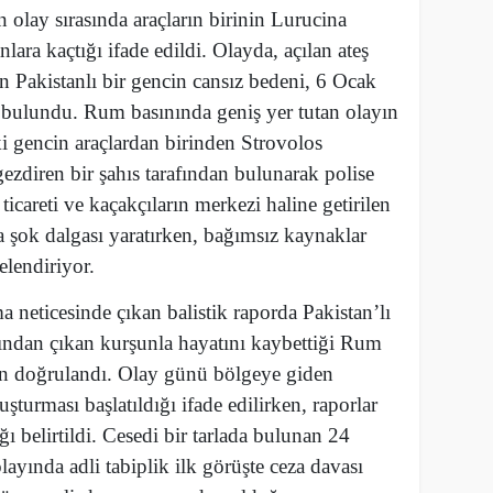
olay sırasında araçların birinin Lurucina
nlara kaçtığı ifade edildi. Olayda, açılan ateş
n Pakistanlı bir gencin cansız bedeni, 6 Ocak
 bulundu. Rum basınında geniş yer tutan olayın
ki gencin araçlardan birinden Strovolos
gezdiren bir şahıs tarafından bulunarak polise
 ticareti ve kaçakçıların merkezi haline getirilen
 şok dalgası yaratırken, bağımsız kaynaklar
elendiriyor.
 neticesinde çıkan balistik raporda Pakistan’lı
ından çıkan kurşunla hayatını kaybettiği Rum
dan doğrulandı. Olay günü bölgeye giden
ruşturması başlatıldığı ifade edilirken, raporlar
ı belirtildi. Cesedi bir tarlada bulunan 24
ayında adli tabiplik ilk görüşte ceza davası