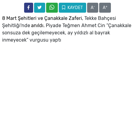
-
+
KAYDET
A
A
8 Mart Şehitleri ve Çanakkale Zaferi,
Tekke Bahçesi
Şehitliği'nde
anıldı.
Piyade Teğmen Ahmet Cin “Çanakkale
sonsuza dek geçilemeyecek, ay yıldızlı al bayrak
inmeyecek” vurgusu yaptı
18 Mart Şehitleri Anma Günü ve Çanakkale Deniz
Zaferi'nin 111. yıl dönümü sebebiyle dün Tekke Bahçesi
Şehitliği'nde tören düzenlendi.
Çelenklerin şehitliğe sunulması ile başlayan tören, saygı
duruşu, saygı atışı ve İstiklal Marşı eşliğinde bayrakların
göndere çekilmesiyle devam etti.
Lefkoşa Kaymakamı Cemal Kuyucu’nun, Şehitlik Özel
Defteri’ni imzaladığı törende, Şehit Aileleri ve Malul
Gaziler Derneği Girne Bölge Başkanı Ersoy Talu ve 1'inci
Piyade Alay Komutanlığı’ndan Piyade Teğmen Ahmet Cin
günün anlam ve önemini belirten konuşmaları yaptı.