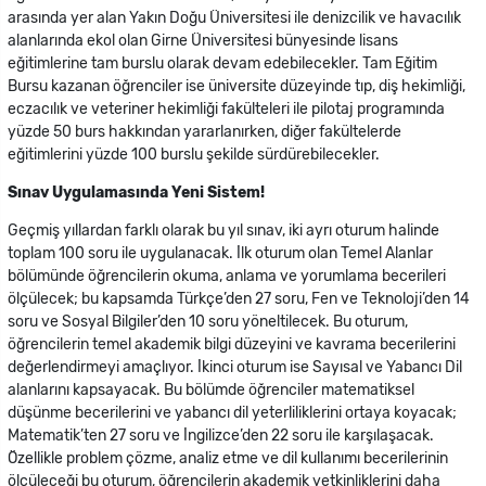
arasında yer alan Yakın Doğu Üniversitesi ile denizcilik ve havacılık
alanlarında ekol olan Girne Üniversitesi bünyesinde lisans
eğitimlerine tam burslu olarak devam edebilecekler. Tam Eğitim
Bursu kazanan öğrenciler ise üniversite düzeyinde tıp, diş hekimliği,
eczacılık ve veteriner hekimliği fakülteleri ile pilotaj programında
yüzde 50 burs hakkından yararlanırken, diğer fakültelerde
eğitimlerini yüzde 100 burslu şekilde sürdürebilecekler.
Sınav Uygulamasında Yeni Sistem!
Geçmiş yıllardan farklı olarak bu yıl sınav, iki ayrı oturum halinde
toplam 100 soru ile uygulanacak. İlk oturum olan Temel Alanlar
bölümünde öğrencilerin okuma, anlama ve yorumlama becerileri
ölçülecek; bu kapsamda Türkçe’den 27 soru, Fen ve Teknoloji’den 14
soru ve Sosyal Bilgiler’den 10 soru yöneltilecek. Bu oturum,
öğrencilerin temel akademik bilgi düzeyini ve kavrama becerilerini
değerlendirmeyi amaçlıyor. İkinci oturum ise Sayısal ve Yabancı Dil
alanlarını kapsayacak. Bu bölümde öğrenciler matematiksel
düşünme becerilerini ve yabancı dil yeterliliklerini ortaya koyacak;
Matematik’ten 27 soru ve İngilizce’den 22 soru ile karşılaşacak.
Özellikle problem çözme, analiz etme ve dil kullanımı becerilerinin
ölçüleceği bu oturum, öğrencilerin akademik yetkinliklerini daha