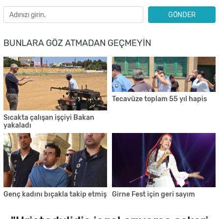
GÖNDER
BUNLARA GÖZ ATMADAN GEÇMEYIN
Tecavüze toplam 55 yıl hapis
Sıcakta çalışan işçiyi Bakan
yakaladı
Genç kadını bıçakla takip etmiş
Girne Fest için geri sayım