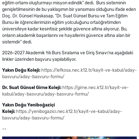
eğitim ortamı oluşturmayı misyon edindik” dedi. Burs sisteminin
genişletilmesinin de bu yaklaşımın bir yansıması olduğunu ifade eden
Doç. Dr. Günsel Haskasap, “Dr. Suat Günsel Bursu ve Tam Eğitim
Bursu ile öğrencilerimizin eğitim yolculuğunu ortaöğretimden
üniversiteye kadar kesintisiz şekilde güvence altına alıyoruz. Bu,
onların akademik başarılarını ve hayallerini güvence altına alan bir
sistemdir” dedi.
2026–2027 Akademik Yılı Burs Sıralama ve Giriş Sınavı’na aşağıdaki
linkler üzerinden başvuru yapılabiliyor.
Yakın Doğu Koleji:
https://lefkosa.nec.k12.tr/kayit-ve-kabul/aday-
basvuru/aday-basvuru-formu/
Dr. Suat Günsel Girne Koleji:
https://girne.nec.k12.tr/kayit-ve-
kabul/aday-basvuru/aday-basvuru-formu/
Yakın Doğu Yeniboğaziçi
Koleji:
https://yenibogazici.nec.k12.tr/kayit-ve-kabul/aday-
basvuru/aday-basvuru-formu/
--