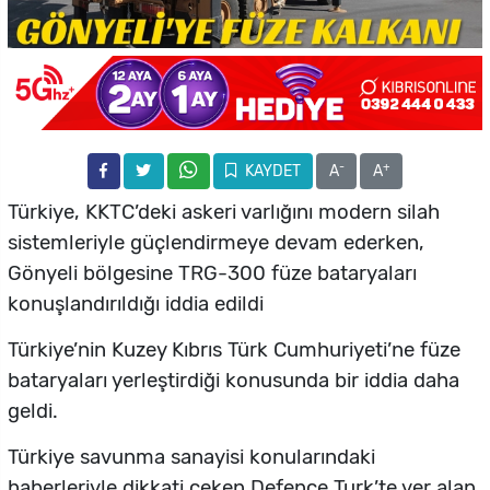
-
+
KAYDET
A
A
Türkiye, KKTC’deki askeri varlığını modern silah
sistemleriyle güçlendirmeye devam ederken,
Gönyeli bölgesine TRG-300 füze bataryaları
konuşlandırıldığı iddia edildi
Türkiye’nin Kuzey Kıbrıs Türk Cumhuriyeti’ne füze
bataryaları yerleştirdiği konusunda bir iddia daha
geldi.
Türkiye savunma sanayisi konularındaki
haberleriyle dikkati çeken Defence Turk’te yer alan