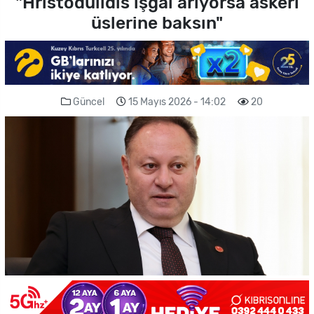
"Hristodulidis işgal arıyorsa askeri
üslerine baksın"
Güncel
15 Mayıs 2026 - 14:02
20