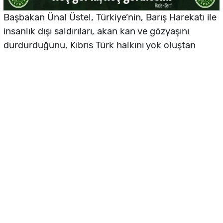
Başbakan Ünal Üstel, Türkiye’nin, Barış Harekatı ile
insanlık dışı saldırıları, akan kan ve gözyaşını
durdurduğunu, Kıbrıs Türk halkını yok oluştan
kurtardığını vurgulayarak, "Güney Kıbrıs Rum
Yönetimi Lideri Nikos Hristodulidis’in Yunanistan
Meclisi’nde Türkiye’ye yönelik yaptığı hadsiz,
skandal ve provokatif açıklamalarını şiddetle
kınıyoruz" dedi.
Başbakan Üstel, Hristodulidis’in, Türkiye’nin
Kıbrıs’ta asla savaş suçu işlemediğini, Kıbrıs’ta
soykırıma uğrayanın Kıbrıs Türk halkı olduğunu
anlaması gerektiğine işaret ederek, halkı toplu
mezarlara gömen, köyleri yakan, sivilleri katleden,
darbe yapan zihniyetin Rum-Yunan faşizmi
olduğunu vurguladı.