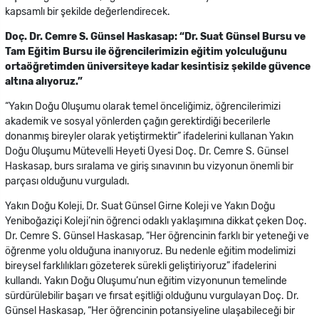
kapsamlı bir şekilde değerlendirecek.
Doç. Dr. Cemre S. Günsel Haskasap: “Dr. Suat Günsel Bursu ve
Tam Eğitim Bursu ile öğrencilerimizin eğitim yolculuğunu
ortaöğretimden üniversiteye kadar kesintisiz şekilde güvence
altına alıyoruz.”
“Yakın Doğu Oluşumu olarak temel önceliğimiz, öğrencilerimizi
akademik ve sosyal yönlerden çağın gerektirdiği becerilerle
donanmış bireyler olarak yetiştirmektir” ifadelerini kullanan Yakın
Doğu Oluşumu Mütevelli Heyeti Üyesi Doç. Dr. Cemre S. Günsel
Haskasap, burs sıralama ve giriş sınavının bu vizyonun önemli bir
parçası olduğunu vurguladı.
Yakın Doğu Koleji, Dr. Suat Günsel Girne Koleji ve Yakın Doğu
Yeniboğaziçi Koleji’nin öğrenci odaklı yaklaşımına dikkat çeken Doç.
Dr. Cemre S. Günsel Haskasap, “Her öğrencinin farklı bir yeteneği ve
öğrenme yolu olduğuna inanıyoruz. Bu nedenle eğitim modelimizi
bireysel farklılıkları gözeterek sürekli geliştiriyoruz” ifadelerini
kullandı. Yakın Doğu Oluşumu’nun eğitim vizyonunun temelinde
sürdürülebilir başarı ve fırsat eşitliği olduğunu vurgulayan Doç. Dr.
Günsel Haskasap, “Her öğrencinin potansiyeline ulaşabileceği bir