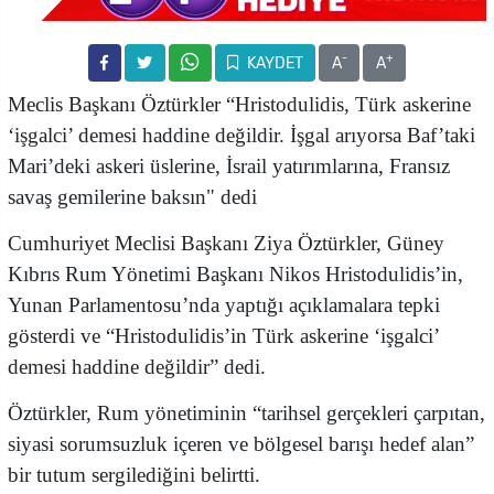
-
+
KAYDET
A
A
Meclis Başkanı Öztürkler “Hristodulidis, Türk askerine
‘işgalci’ demesi haddine değildir. İşgal arıyorsa Baf’taki
Mari’deki askeri üslerine, İsrail yatırımlarına, Fransız
savaş gemilerine baksın" dedi
Cumhuriyet Meclisi Başkanı Ziya Öztürkler, Güney
Kıbrıs Rum Yönetimi Başkanı Nikos Hristodulidis’in,
Yunan Parlamentosu’nda yaptığı açıklamalara tepki
gösterdi ve “Hristodulidis’in Türk askerine ‘işgalci’
demesi haddine değildir” dedi.
Öztürkler, Rum yönetiminin “tarihsel gerçekleri çarpıtan,
siyasi sorumsuzluk içeren ve bölgesel barışı hedef alan”
bir tutum sergilediğini belirtti.