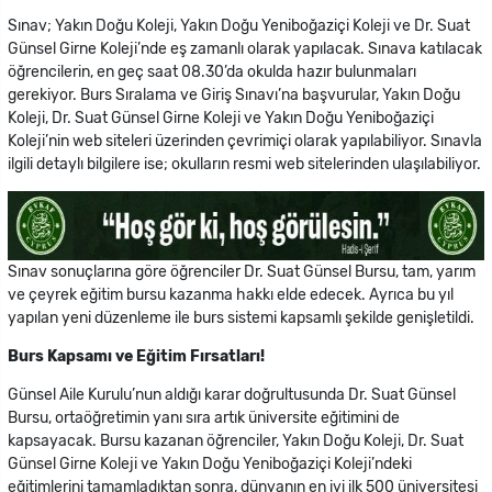
Sınav; Yakın Doğu Koleji, Yakın Doğu Yeniboğaziçi Koleji ve Dr. Suat
Günsel Girne Koleji’nde eş zamanlı olarak yapılacak. Sınava katılacak
öğrencilerin, en geç saat 08.30’da okulda hazır bulunmaları
gerekiyor. Burs Sıralama ve Giriş Sınavı’na başvurular, Yakın Doğu
Koleji, Dr. Suat Günsel Girne Koleji ve Yakın Doğu Yeniboğaziçi
Koleji’nin web siteleri üzerinden çevrimiçi olarak yapılabiliyor. Sınavla
ilgili detaylı bilgilere ise; okulların resmi web sitelerinden ulaşılabiliyor.
Sınav sonuçlarına göre öğrenciler Dr. Suat Günsel Bursu, tam, yarım
ve çeyrek eğitim bursu kazanma hakkı elde edecek. Ayrıca bu yıl
yapılan yeni düzenleme ile burs sistemi kapsamlı şekilde genişletildi.
Burs Kapsamı ve Eğitim Fırsatları!
Günsel Aile Kurulu’nun aldığı karar doğrultusunda Dr. Suat Günsel
Bursu, ortaöğretimin yanı sıra artık üniversite eğitimini de
kapsayacak. Bursu kazanan öğrenciler, Yakın Doğu Koleji, Dr. Suat
Günsel Girne Koleji ve Yakın Doğu Yeniboğaziçi Koleji’ndeki
eğitimlerini tamamladıktan sonra, dünyanın en iyi ilk 500 üniversitesi