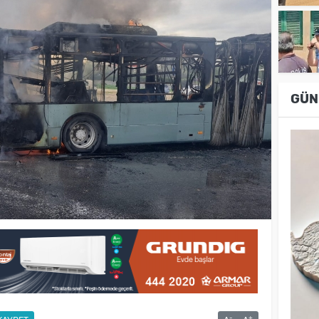
GÜN
-
+