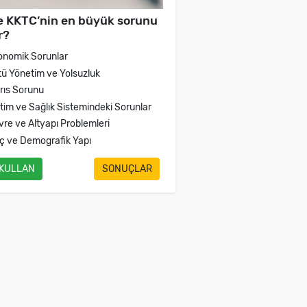
e KKTC’nin en büyük sorunu
r?
onomik Sorunlar
tü Yönetim ve Yolsuzluk
brıs Sorunu
itim ve Sağlık Sistemindeki Sorunlar
vre ve Altyapı Problemleri
ç ve Demografik Yapı
 KULLAN
SONUÇLAR