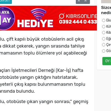
KAYDET
A
A
Sizc
nedi
Ek
Kö
Kı
, çift kapılı büyük otobüslerin acil çıkış
Eğ
Çe
a dikkat çekerek, yangın sırasında tahliye
Gö
lunmamasının toplu ölümlere yol açabileceği
OY
ları İşletmecileri Derneği (Kar-İş) hafta
otobüste yangın çıktığını hatırlatarak,
 yeterli çıkış kapısı bulunmamasının toplu
arısında bulundu.
lu, otobüste çıkan yangın sonrası," geçmiş