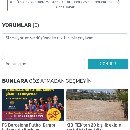
#Lefkoşa CinselTaciz MahkemeKararı HapisCezası ToplumGüvenliği
KıbrısHaber
YORUMLAR
(0)
GÖNDER
BUNLARA
GÖZ ATMADAN GEÇMEYIN
FC Barcelona Futbol Kampı
KIB-TEK'ten 20 kişilik ekiple
Lefkoşa’da Başlıyor
kesintisiz temizlik