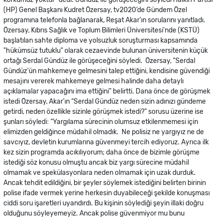
(HP) Genel Başkanı Kudret Özersay, tv2020’de Gündem Özel
programına telefonla bağlanarak, Reşat Akar’ın sorularını yanıtladı.
Özersay, Kıbrıs Sağlık ve Toplum Bilimleri Üniversitesi'nde (KSTÜ)
başlatılan sahte diploma ve yolsuzluk soruşturması kapsamında
"hükümsüz tutuklu" olarak cezaevinde bulunan üniversitenin küçük
ortağı Serdal Gündüz ile görüşeceğini söyledi. Özersay, "Serdal
Gündüz’ün mahkemeye gelmesini talep ettiğini, kendisine güvendiği
mesajını vererek mahkemeye gelmesi halinde daha detaylı
açıklamalar yapacağını ima ettiğini" belirtti. Dana önce de görüşmek
istedi Özersay, Akar’ın “Serdal Gündüz neden sizin adınızı gündeme
getirdi, neden özellikle sizinle görüşmek istedi?” sorusu üzerine ise
şunları söyledi: “Yargılama sürecinin olumsuz etkilenmemesi için
elimizden geldiğince müdahil olmadık. Ne polisiz ne yargıyız ne de
savcıyız, devletin kurumlarına güvenmeyi tercih ediyoruz. Ayrıca ilk
kez sizin programda acıkılıyorum; daha önce de bizimle görüşme
istediği söz konusu olmuştu ancak biz yargı sürecine müdahil
olmamak ve spekülasyonlara neden olmamak için uzak durduk.
Ancak tehdit edildiğini, bir şeyler söylemek istediğini belirten birinin
polise ifade vermek yerine herkesin duyabileceği şekilde konuşması
ciddi soru işaretleri uyandırdı. Bu kişinin söylediği şeyin illaki doğru
olduğunu söyleyemeyiz. Ancak polise güvenmiyor mu bunu