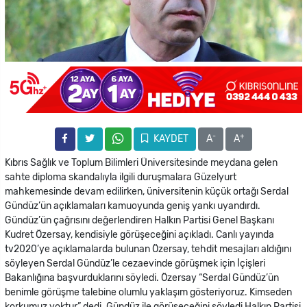
-
+
KAYDET
A
A
Kıbrıs Sağlık ve Toplum Bilimleri Üniversitesinde meydana gelen
sahte diploma skandalıyla ilgili duruşmalara Güzelyurt
mahkemesinde devam edilirken, üniversitenin küçük ortağı Serdal
Gündüz’ün açıklamaları kamuoyunda geniş yankı uyandırdı.
Gündüz’ün çağrısını değerlendiren Halkın Partisi Genel Başkanı
Kudret Özersay, kendisiyle görüşeceğini açıkladı. Canlı yayında
tv2020’ye açıklamalarda bulunan Özersay, tehdit mesajları aldığını
söyleyen Serdal Gündüz’le cezaevinde görüşmek için İçişleri
Bakanlığına başvurduklarını söyledi. Özersay “Serdal Gündüz’ün
benimle görüşme talebine olumlu yaklaşım gösteriyoruz. Kimseden
korkumuz yoktur” dedi. Gündüz ile görüşeceğini söyledi Halkın Partisi