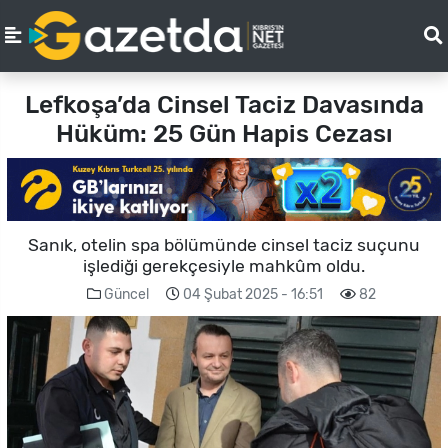
Lefkoşa’da Cinsel Taciz Davasında
Hüküm: 25 Gün Hapis Cezası
Sanık, otelin spa bölümünde cinsel taciz suçunu
işlediği gerekçesiyle mahkûm oldu.
Güncel
04 Şubat 2025 - 16:51
82