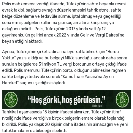
Polis mahkemede verdiği ifadede, Tüfekçi’nin sahte beyanla resmi
evrak takibi, bağlantı evrağın düzenlenmesini tahrik etme, sahte
belge düzenleme ve tedavüle sürme, iptal olmuş veya geçerliliği
sona ermiş belgeleri kullanma gibi suçlamalarla karşı karşıya
olduğunu belirtti. Polis, Tüfekçi’nin 2017 yılında sattığı 12
gayrimenkulün gelirini ancak 2022 yılında Gelir ve Vergi Dairesi'ne
beyan ettiğini aktardı.
Ayrıca, Tüfekçi'nin şirketi adına ihaleye katılabilmek için "Borcu
Yoktur" yazısı aldığı ve bu belgeyi MİK’e sunduğu, ancak daha sonra
sunulan belgelerde 31 milyon TL vergi borcunun ortaya çıktığı ifade
edildi. Polis memuru, Tüfekçi’nin borcu olduğunu bilmesine rağmen
sahte belgeyi tedavüle sürerek "Kamu İhale Yasası'na Aykırı
Hareket" suçunu işlediğini söyledi.
Tahkikat aşamasında 15 kişinin ifadesi alınırken, Tüfekçi’nin itiraf
niteliğinde ifade verdiği ve birçok belgenin emare olarak toplandığı
bildirildi. Polis, yaklaşık 20 kişinin daha ifadesinin alınacağını ve yeni
tutuklamaların olabileceğini belirtti.