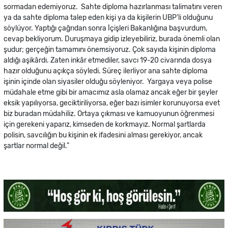
sormadan edemiyoruz. Sahte diploma hazırlanması talimatını veren
ya da sahte diploma talep eden kişi ya da kişilerin UBP’li olduğunu
söylüyor. Yaptığı çağrıdan sonra İçişleri Bakanlığına başvurdum,
cevap bekliyorum. Duruşmaya gidip izleyebiliriz, burada önemli olan
şudur; gerçeğin tamamını önemsiyoruz. Çok sayıda kişinin diploma
aldığı aşikârdı. Zaten inkâr etmediler, savcı 19-20 civarında dosya
hazır olduğunu açıkça söyledi. Süreç ilerliyor ana sahte diploma
işinin içinde olan siyasiler olduğu söyleniyor. Yargaya veya polise
müdahale etme gibi bir amacımız asla olamaz ancak eğer bir şeyler
eksik yapılıyorsa, geciktiriliyorsa, eğer bazı isimler korunuyorsa evet
biz buradan müdahiliz. Ortaya çıkması ve kamuoyunun öğrenmesi
için gerekeni yaparız, kimseden de korkmayız. Normal şartlarda
polisin, savcılığın bu kişinin ek ifadesini alması gerekiyor, ancak
şartlar normal değil.”