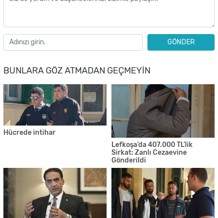
GÖNDER
BUNLARA GÖZ ATMADAN GEÇMEYIN
Hücrede intihar
Lefkoşa’da 407.000 TL’lik
Sirkat: Zanlı Cezaevine
Gönderildi