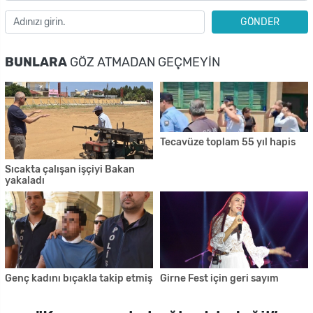
GÖNDER
BUNLARA
GÖZ ATMADAN GEÇMEYIN
Tecavüze toplam 55 yıl hapis
Sıcakta çalışan işçiyi Bakan
yakaladı
Genç kadını bıçakla takip etmiş
Girne Fest için geri sayım