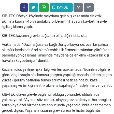
-
+
KAYDET
A
A
KIB-TEK, Dörtyol köyünde meydana gelen iş kazasında elektrik
akımına kapılan 45 yaşındaki Erol Demir'in hayatını kaybetmesiyle
ilgili açıklama yaptı.
KIB-TEK, kazanın grevle bağlantılı olmadığını iddia etti.
Açıklamada, “Gazimağusa’ya bağlı Dörtyol köyünde, özel bir şahsa
ait mülk içerisinde özel bir müteahhitlik firması tarafından yürütülen
parselasyon çalışması sırasında meydana gelen elim kazada bir kişi
hayatını kaybetmiştir” denildi.
Kazanın oluş şekline ilişkin bilgi verilen açıklamada, “Edinilen bilgilere
göre, vinçli araçla söz konusu çalışma yapıldığı esnada, üstten geçen
yüksek gerilim hatlarına temas edilmesi neticesinde bu kaza
yaşanmış ve bir kişi elektrik akımına kapılmıştır” ifadelerine yer verildi.
KIB-TEK, olayın grevle bağlantılı olduğu yönündeki iddiaları da
yalanlayarak, “Ayrıca, söz konusu olayın grev nedeniyle, herhangi bir
arıza veya özel hizmet alımı sonucunda yaşandığı iddiaları tamamen
gerçek dışıdır. Yaşanan kazanın grev süreci ile hiçbir bağlantısı