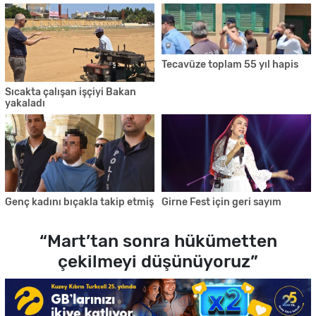
Tecavüze toplam 55 yıl hapis
Sıcakta çalışan işçiyi Bakan
yakaladı
Genç kadını bıçakla takip etmiş
Girne Fest için geri sayım
“Mart’tan sonra hükümetten
çekilmeyi düşünüyoruz”