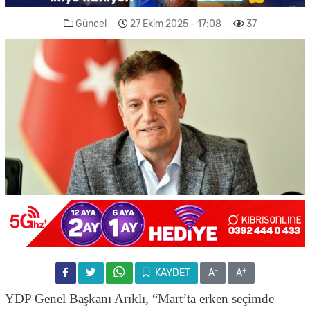
Güncel
27 Ekim 2025 - 17:08
37
-
+
KAYDET
A
A
YDP Genel Başkanı Arıklı, “Mart’ta erken seçimde