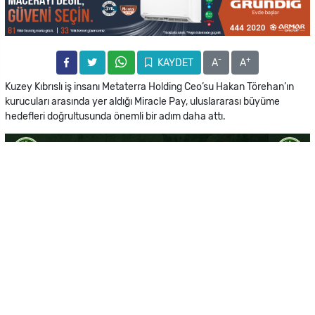
-
+
KAYDET
A
A
Kuzey Kıbrıslı iş insanı Metaterra Holding Ceo’su Hakan Törehan’ın
kurucuları arasında yer aldığı Miracle Pay, uluslararası büyüme
hedefleri doğrultusunda önemli bir adım daha attı.
Şirket, Latin Amerika’nın en güçlü fintech ve ödeme platformlarından
biri olan Bitso ile stratejik ortaklık kurduğunu duyurdu. Yapılan
açıklamaya göre iş birliği sayesinde Miracle Pay, Meksika, Brezilya,
Arjantin ve Kolombiya başta olmak üzere Latin Amerika pazarındaki
işletmelere daha hızlı ödeme altyapıları, merchant onboarding ve
settlement çözümleri sunabilecek.
Hatırlanacağı üzere Hakan Törehan, daha önce yaptığı
açıklamalarda Miracle Pay’in yalnızca bölgesel bir ödeme şirketi
olmayı değil, küresel ölçekte faaliyet gösteren bir fintech markasına