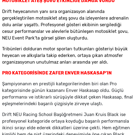
MOTOSİKLET ATEŞ ŞOVU ETKİNLİĞE DAMGA VURDU
Drift heyecanının yanı sıra organizasyon alanında
gerçekleştirilen motosiklet ateş şovu da izleyenlere adrenalin
dolu anlar yaşattı. Profesyonel gösteri ekibinin sergilediği
cesur performanslar ve alevlerle bütünleşen motosiklet şovu,
NEU Event Park’ta görsel şölen oluşturdu.
Tribünleri dolduran motor sporları tutkunları gösteriyi büyük
heyecan ve alkışlarla takip ederken, ortaya çıkan atmosfer
organizasyonun unutulmaz anları arasında yer aldı.
PRO KATEGORİSİNDE ZAFER ENVER HASKASAP’IN
Şampiyonanın en prestijli kategorilerinden biri olan Pro
kategorisinde günün kazananı Enver Haskasap oldu. Güçlü
performansı ve istikrarlı sürüşüyle dikkat çeken Haskasap, final
eşleşmelerindeki başarılı çizgisiyle zirveye ulaştı.
Drift NEU Racing School Başöğretmeni Juan Kruis Black ise
profesyonel kategoride ortaya koyduğu başarılı performansla
ikinci sırayı elde ederek dikkatleri üzerine çekti. Hem eğitmen
kimliği hem de pist üzerindeki deneyimiyle öne çıkan Black,