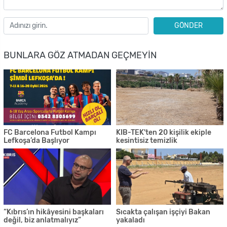
GÖNDER
BUNLARA GÖZ ATMADAN GEÇMEYIN
FC Barcelona Futbol Kampı
KIB-TEK'ten 20 kişilik ekiple
Lefkoşa’da Başlıyor
kesintisiz temizlik
“Kıbrıs’ın hikâyesini başkaları
Sıcakta çalışan işçiyi Bakan
değil, biz anlatmalıyız”
yakaladı