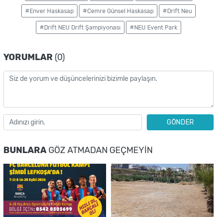
#Enver Haskasap
#Cemre Günsel Haskasap
#Drift Neu
#Drift NEU Drift Şampiyonası
#NEU Event Park
YORUMLAR
(0)
GÖNDER
BUNLARA
GÖZ ATMADAN GEÇMEYIN