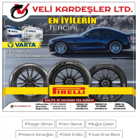
#Rüzgar Okman
#Cem Djemal
#Buğçe Çelebi
#Hüseyin Karaoğlan
#Celal Erülkü
#Juan Kruis Black