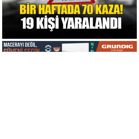
-
+
KAYDET
A
A
KKTC’de bir haftada meydana gelen 70 trafik kazasında
19 kişi yaralandı. Kazalar sonucunda toplam 3 milyon
455 bin TL’lik hasar saptandı.
Polis Genel Müdürlüğü, 30 Haziran – 6 Temmuz
tarihlerini kapsayan Haftalık Trafik Raporu’nu
yayımladı. Rapora göre, KKTC’de toplam 70 trafik