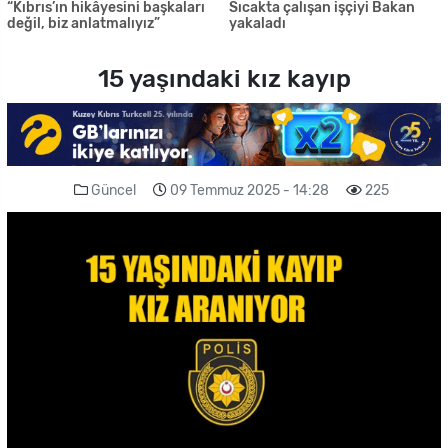
“Kıbrıs’ın hikâyesini başkaları
Sıcakta çalışan işçiyi Bakan
değil, biz anlatmalıyız”
yakaladı
15 yaşındaki kız kayıp
Güncel
09 Temmuz 2025 - 14:28
225