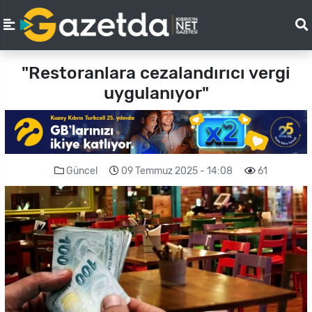
"Restoranlara cezalandırıcı vergi
uygulanıyor"
Güncel
09 Temmuz 2025 - 14:08
61