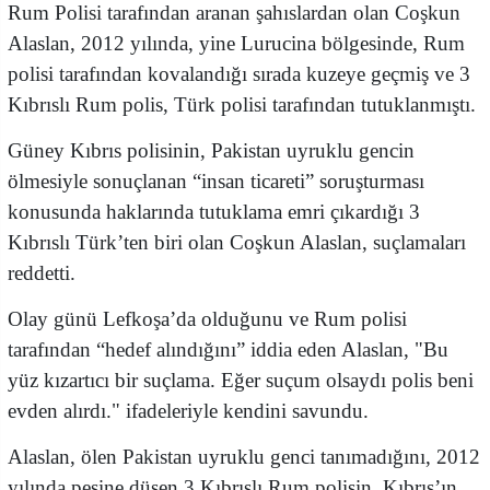
Rum Polisi tarafından aranan şahıslardan olan Coşkun
Alaslan, 2012 yılında, yine Lurucina bölgesinde, Rum
polisi tarafından kovalandığı sırada kuzeye geçmiş ve 3
Kıbrıslı Rum polis, Türk polisi tarafından tutuklanmıştı.
Güney Kıbrıs polisinin, Pakistan uyruklu gencin
ölmesiyle sonuçlanan “insan ticareti” soruşturması
konusunda haklarında tutuklama emri çıkardığı 3
Kıbrıslı Türk’ten biri olan Coşkun Alaslan, suçlamaları
reddetti.
Olay günü Lefkoşa’da olduğunu ve Rum polisi
tarafından “hedef alındığını” iddia eden Alaslan, "Bu
yüz kızartıcı bir suçlama. Eğer suçum olsaydı polis beni
evden alırdı." ifadeleriyle kendini savundu.
Alaslan, ölen Pakistan uyruklu genci tanımadığını, 2012
yılında peşine düşen 3 Kıbrıslı Rum polisin, Kıbrıs’ın