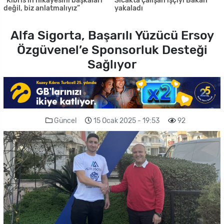
“Kıbrıs’ın hikâyesini başkaları
Sıcakta çalışan işçiyi Bakan
değil, biz anlatmalıyız”
yakaladı
Alfa Sigorta, Başarılı Yüzücü Ersoy
Özgüvenel’e Sponsorluk Desteği
Sağlıyor
Güncel
15 Ocak 2025 - 19:53
92