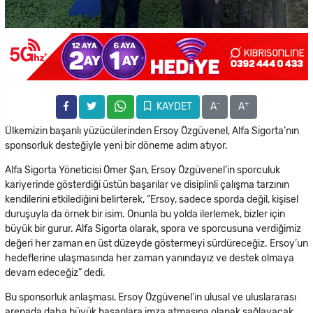
-
+
KAYDET
A
A
Ülkemizin başarılı yüzücülerinden Ersoy Özgüvenel, Alfa Sigorta’nın
sponsorluk desteğiyle yeni bir döneme adım atıyor.
Alfa Sigorta Yöneticisi Ömer Şan, Ersoy Özgüvenel’in sporculuk
kariyerinde gösterdiği üstün başarılar ve disiplinli çalışma tarzının
kendilerini etkilediğini belirterek, “Ersoy, sadece sporda değil, kişisel
duruşuyla da örnek bir isim. Onunla bu yolda ilerlemek, bizler için
büyük bir gurur. Alfa Sigorta olarak, spora ve sporcusuna verdiğimiz
değeri her zaman en üst düzeyde göstermeyi sürdüreceğiz. Ersoy’un
hedeflerine ulaşmasında her zaman yanındayız ve destek olmaya
devam edeceğiz” dedi.
Bu sponsorluk anlaşması, Ersoy Özgüvenel’in ulusal ve uluslararası
arenada daha büyük başarılara imza atmasına olanak sağlayacak.