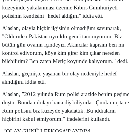
kuzeyinde yakalanması üzerine Kıbrıs Cumhuriyeti
polisinin kendisini “hedef aldığını” iddia etti.
Alaslan, olayla hiçbir ilgisinin olmadığını savunarak,
"Öldürülen Pakistan uyruklu genci tanımıyorum. Biz
bütün gün ovanın içindeyiz. Akıncılar kapısını ben mi
kontrol ediyorum, köye kim girer kim çıkar nereden
bilebilirim? Ben zaten Meriç köyünde kalıyorum." dedi.
Alaslan, geçmişte yaşanan bir olay nedeniyle hedef
alındığını iddia etti.
Alaslan, "2012 yılında Rum polisi arazide benim peşime
düştü. Bundan dolayı bana diş biliyorlar. Çünkü üç tane
Rum polisini biz kuzeyde yakalattık. Bu iddiaların
hiçbirini kabul etmiyorum." ifadelerini kullandı.
"OLAY GÜNÜ LEFKOŞA’DAYDIM,