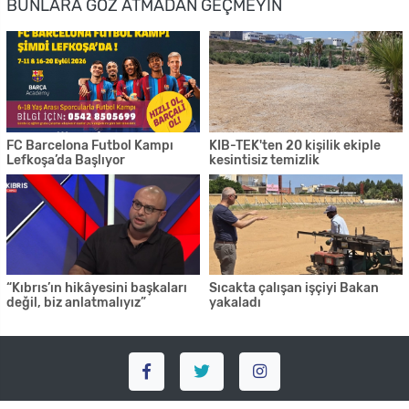
BUNLARA GÖZ ATMADAN GEÇMEYIN
FC Barcelona Futbol Kampı
KIB-TEK'ten 20 kişilik ekiple
Lefkoşa’da Başlıyor
kesintisiz temizlik
“Kıbrıs’ın hikâyesini başkaları
Sıcakta çalışan işçiyi Bakan
değil, biz anlatmalıyız”
yakaladı