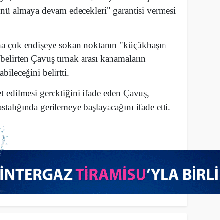
ünü almaya devam edecekleri" garantisi vermesi
aha çok endişeye sokan noktanın "küçükbaşın
 belirten Çavuş tırnak arası kanamaların
bileceğini belirtti.
t edilmesi gerektiğini ifade eden Çavuş,
astalığında gerilemeye başlayacağını ifade etti.