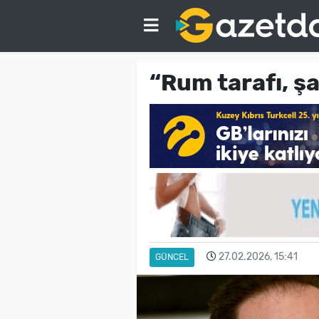
“Rum tarafı, şa
27.02.2026, 15:41
GÜNCEL