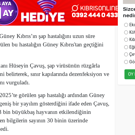
Sizc
nedi
Ek
Kö
üney Kıbrıs’ın şap hastalığını uzun süre
Kı
ülen bu hastalığın Güney Kıbrıs'tan geçtiğini
Eğ
Çe
Gö
anı Hüseyin Çavuş, şap virüsünün rüzgârla
ni belirterek, sınır kapılarında dezenfeksiyon ve
OY
ını vurguladı.
2025’te görülen şap hastalığı ardından Güney
 geniş bir yayılım gösterdiğini ifade eden Çavuş,
3 bin büyükbaş hayvanın etkilendiğinin
en bilgilerin sayının 30 binin üzerinde
ledi.