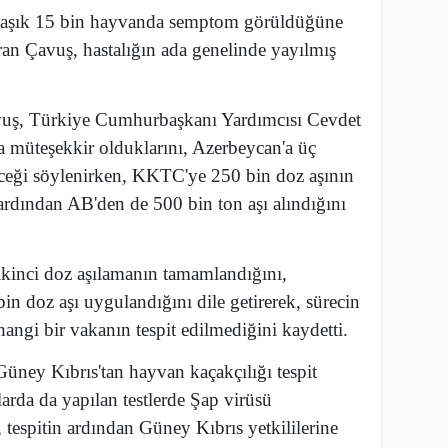
laşık 15 bin hayvanda semptom görüldüğüne
ran Çavuş, hastalığın ada genelinde yayılmış
vuş, Türkiye Cumhurbaşkanı Yardımcısı Cevdet
a müteşekkir olduklarını, Azerbeycan'a üç
eceği söylenirken, KKTC'ye 250 bin doz aşının
, ardından AB'den de 500 bin ton aşı alındığını
kinci doz aşılamanın tamamlandığını,
n doz aşı uygulandığını dile getirerek, sürecin
angi bir vakanın tespit edilmediğini kaydetti.
üney Kıbrıs'tan hayvan kaçakçılığı tespit
larda da yapılan testlerde Şap virüsü
espitin ardından Güney Kıbrıs yetkililerine