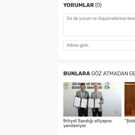
YORUMLAR
(0)
BUNLARA
GÖZ ATMADAN G
İhtiyat Sandığı altyapısı
“Şid
yenileniyor