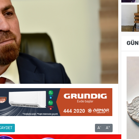
GÜN
-
+
KAYDET
A
A