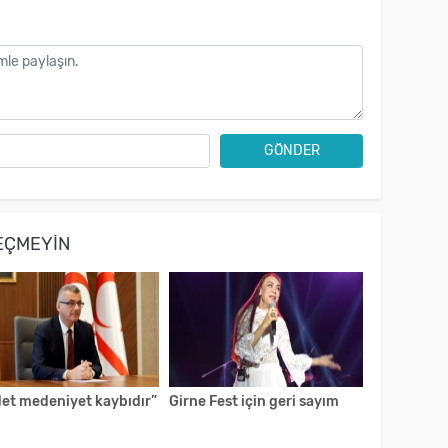
GÖNDER
EÇMEYIN
det medeniyet kaybıdır”
Girne Fest için geri sayım