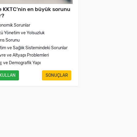
e KKTC’nin en büyük sorunu
r?
onomik Sorunlar
tü Yönetim ve Yolsuzluk
brıs Sorunu
itim ve Sağlık Sistemindeki Sorunlar
vre ve Altyapı Problemleri
ç ve Demografik Yapı
 KULLAN
SONUÇLAR