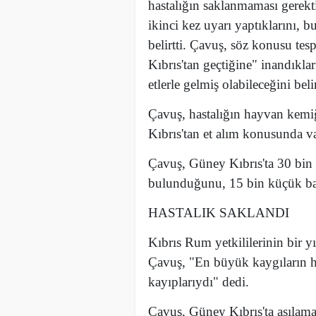
hastalığın saklanmaması gerekt
ikinci kez uyarı yaptıklarını, 
belirtti. Çavuş, söz konusu tesp
Kıbrıs'tan geçtiğine" inandıklar
etlerle gelmiş olabileceğini belir
Çavuş, hastalığın hayvan kemiğ
Kıbrıs'tan et alım konusunda va
Çavuş, Güney Kıbrıs'ta 30 bin 
bulunduğunu, 15 bin küçük baş
HASTALIK SAKLANDI
Kıbrıs Rum yetkililerinin bir yı
Çavuş, "En büyük kaygıların h
kayıplarıydı" dedi.
Çavuş, Güney Kıbrıs'ta aşılamay