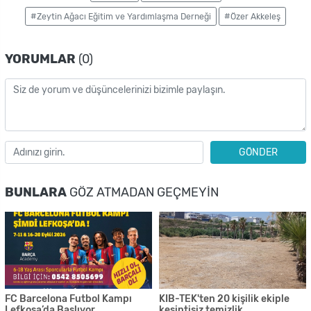
#Zeytin Ağacı Eğitim ve Yardımlaşma Derneği
#Özer Akkeleş
YORUMLAR
(0)
GÖNDER
BUNLARA
GÖZ ATMADAN GEÇMEYIN
FC Barcelona Futbol Kampı
KIB-TEK'ten 20 kişilik ekiple
Lefkoşa’da Başlıyor
kesintisiz temizlik