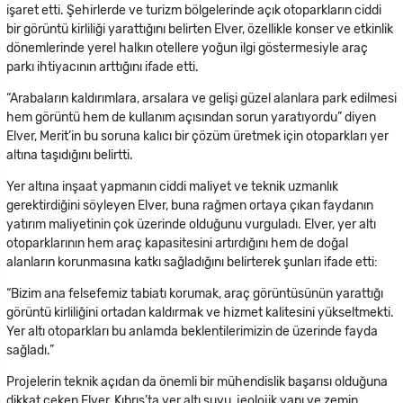
işaret etti. Şehirlerde ve turizm bölgelerinde açık otoparkların ciddi
bir görüntü kirliliği yarattığını belirten Elver, özellikle konser ve etkinlik
dönemlerinde yerel halkın otellere yoğun ilgi göstermesiyle araç
parkı ihtiyacının arttığını ifade etti.
“Arabaların kaldırımlara, arsalara ve gelişi güzel alanlara park edilmesi
hem görüntü hem de kullanım açısından sorun yaratıyordu” diyen
Elver, Merit’in bu soruna kalıcı bir çözüm üretmek için otoparkları yer
altına taşıdığını belirtti.
Yer altına inşaat yapmanın ciddi maliyet ve teknik uzmanlık
gerektirdiğini söyleyen Elver, buna rağmen ortaya çıkan faydanın
yatırım maliyetinin çok üzerinde olduğunu vurguladı. Elver, yer altı
otoparklarının hem araç kapasitesini artırdığını hem de doğal
alanların korunmasına katkı sağladığını belirterek şunları ifade etti:
“Bizim ana felsefemiz tabiatı korumak, araç görüntüsünün yarattığı
görüntü kirliliğini ortadan kaldırmak ve hizmet kalitesini yükseltmekti.
Yer altı otoparkları bu anlamda beklentilerimizin de üzerinde fayda
sağladı.”
Projelerin teknik açıdan da önemli bir mühendislik başarısı olduğuna
dikkat çeken Elver, Kıbrıs’ta yer altı suyu, jeolojik yapı ve zemin