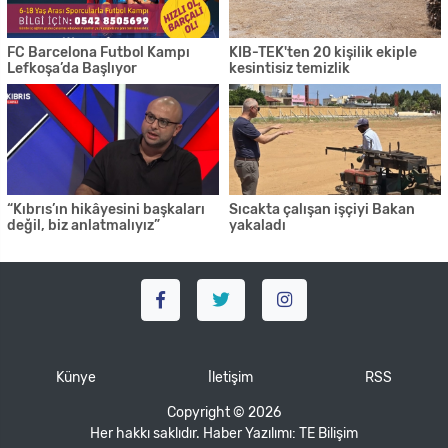
FC Barcelona Futbol Kampı
KIB-TEK'ten 20 kişilik ekiple
Lefkoşa’da Başlıyor
kesintisiz temizlik
“Kıbrıs’ın hikâyesini başkaları
Sıcakta çalışan işçiyi Bakan
değil, biz anlatmalıyız”
yakaladı
Künye
İletişim
RSS
Copyright © 2026
Her hakkı saklıdır. Haber Yazılımı:
TE Bilişim