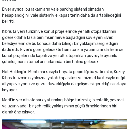
Elver ayrıca, bu rakamların vale parking sistemi olmadan
hesaplandığını; vale sistemiyle kapasitenin daha da artabileceğini
belirtti.
Kıbrıs’ta yeni turizm ve konut projelerinde yer altı otoparklarının
giderek daha fazla benimsenmeye başladığını söyleyen Elver,
belediyelerin de bu konuda daha bilinçli bir yaklaşım sergilediğini
ifade etti. Elver’e göre, gelecekte hem turizm yatırımlarında hem de
konut projelerinde kapalı ve yer altı otoparkları çevreyle uyumlu
şehirleşmenin temel unsurlarından biri haline gelecek.
Net Holding’in Merit markasıyla hayata geçirdiği bu yatırımlar, Kuzey
Kıbrıs turizminin yalnızca yatak kapasitesi ve hizmet kalitesiyle değil,
altyapı vizyonu ve çevre duyarlılığıyla da gelişmesi gerektiğini ortaya
koyuyor.
Merit’in yer altı otopark yatırımları, bölge turizmi için estetik, çevreci
ve uzun vadeli bir şehircilik yaklaşımının güçlü örneklerinden biri
olarak öne çıkıyor.