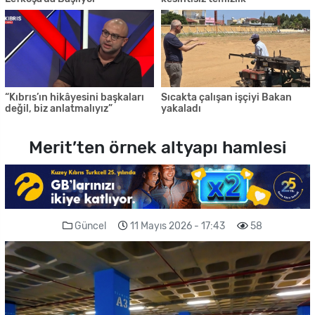
“Kıbrıs’ın hikâyesini başkaları
Sıcakta çalışan işçiyi Bakan
değil, biz anlatmalıyız”
yakaladı
Merit’ten örnek altyapı hamlesi
Güncel
11 Mayıs 2026 - 17:43
58