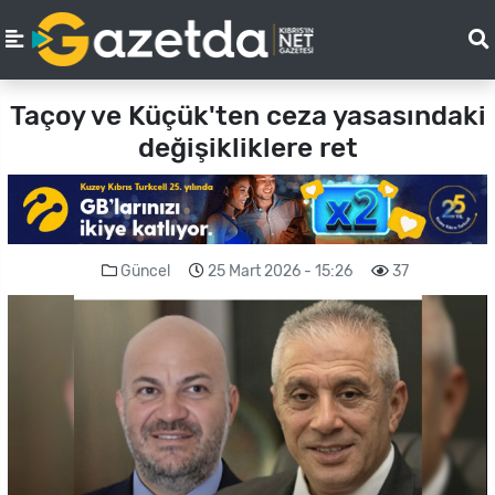
Taçoy ve Küçük'ten ceza yasasındaki
değişikliklere ret
Güncel
25 Mart 2026 - 15:26
37