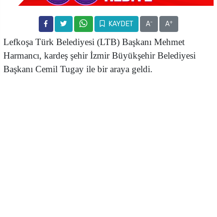
-
+
KAYDET
A
A
Lefkoşa Türk Belediyesi (LTB) Başkanı Mehmet
Harmancı, kardeş şehir İzmir Büyükşehir Belediyesi
Başkanı Cemil Tugay ile bir araya geldi.
Tugay ve beraberindeki heyet, kardeş şehirler Lefkoşa
ve İzmir arasındaki iş birliği çalışmalarının geliştirilmesi
ve yeni çalışmalara dair ayrıntıların görüşülmesi
amacıyla ülkeye geldi.
Heyet ilk olarak LTB Başkanı Mehmet Harmancı ile
birlikte, Kıbrıslı Türk Toplum Lideri Dr. Fazıl Küçük ve
Kurucu Cumhurbaşkanı Rauf Raif Denktaş’ın anıt
mezarlarını ziyaret ederek, mozolelere çelenk bıraktı.
Cemil Tugay, anıt ziyaretinde anıt özel defterini de