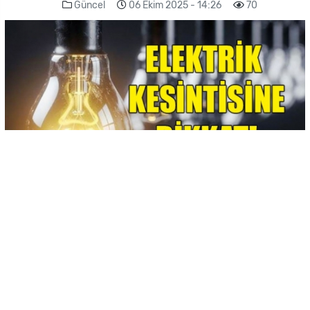
Güncel
06 Ekim 2025 - 14:26
70
-
+
KAYDET
A
A
Kıbrıs Türk Elektrik Kurumu (Kıb-Tek), Lefkoşa’da yarın birçok
bölgede 30’ar dakikalık dönüşümler ile elektrik kesintisi yapılacağını