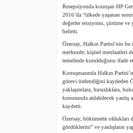
Resepsiyonda konuşan HP Genel
2016’da “ülkede yaşanan sorunla
değerler erozyonu, çürüme ve
belirtti.
Özersay, Halkın Partisi’nin bu n
merkezde; kişisel menfaatleri d
temelinde kurulduğunu ifade et
Konuşmasında Halkın Partisi’n
görevi üstlendiğini kaydeden Öz
yaklaşımlara, hırsızlıklara, hu
konusunda atılabilecek yanlış 
kaydetti.
Özersay, hükümette oldukları d
gördüklerini” ve yanlışların ya