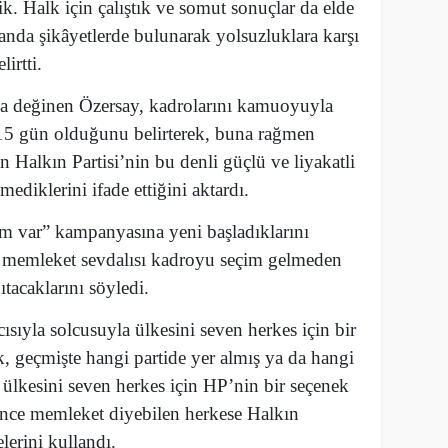
ik. Halk için çalıştık ve somut sonuçlar da elde
landa şikâyetlerde bulunarak yolsuzluklara karşı
irtti.
da değinen Özersay, kadrolarını kamuoyuyla
 15 gün olduğunu belirterek, buna rağmen
n Halkın Partisi’nin bu denli güçlü ve liyakatli
ediklerini ifade ettiğini aktardı.
im var” kampanyasına yeni başladıklarını
e memleket sevdalısı kadroyu seçim gelmeden
tacaklarını söyledi.
ısıyla solcusuyla ülkesini seven herkes için bir
k, geçmişte hangi partide yer almış ya da hangi
 ülkesini seven herkes için HP’nin bir seçenek
nce memleket diyebilen herkese Halkın
elerini kullandı.