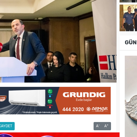
GÜN
-
+
KAYDET
A
A