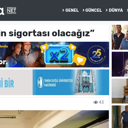
GENEL
GÜNCEL
DÜNYA
n sigortası olacağız”
43