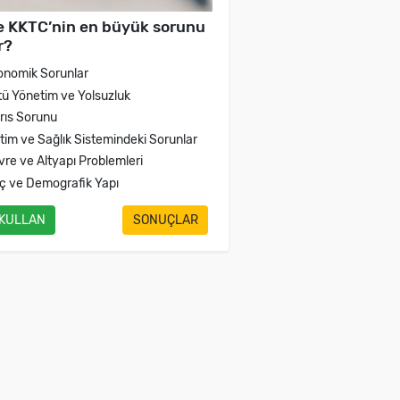
e KKTC’nin en büyük sorunu
r?
onomik Sorunlar
tü Yönetim ve Yolsuzluk
brıs Sorunu
itim ve Sağlık Sistemindeki Sorunlar
vre ve Altyapı Problemleri
ç ve Demografik Yapı
 KULLAN
SONUÇLAR