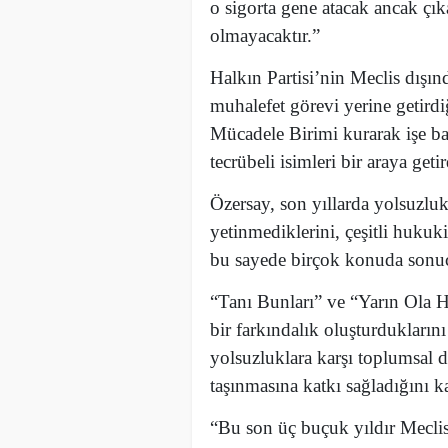
o sigorta gene atacak ancak çı
olmayacaktır.”
Halkın Partisi’nin Meclis dışın
muhalefet görevi yerine getird
Mücadele Birimi kurarak işe baş
tecrübeli isimleri bir araya geti
Özersay, son yıllarda yolsuzluk
yetinmediklerini, çeşitli hukuki
bu sayede birçok konuda sonuç a
“Tanı Bunları” ve “Yarın Ola
bir farkındalık oluşturdukların
yolsuzluklara karşı toplumsal d
taşınmasına katkı sağladığını ka
“Bu son üç buçuk yıldır Meclis 