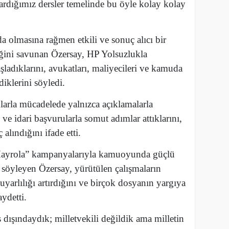
kardığımız dersler temelinde bu öyle kolay kolay
da olmasına rağmen etkili ve sonuç alıcı bir
iğini savunan Özersay, HP Yolsuzlukla
ladıklarını, avukatları, maliyecileri ve kamuda
rdiklerini söyledi.
larla mücadelede yalnızca açıklamalarla
 ve idari başvurularla somut adımlar attıklarını,
lındığını ifade etti.
 Hayrola” kampanyalarıyla kamuoyunda güçlü
ı söyleyen Özersay, yürütülen çalışmaların
uyarlılığı artırdığını ve birçok dosyanın yargıya
ydetti.
dışındaydık; milletvekili değildik ama milletin