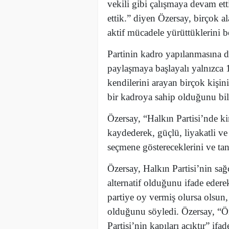
vekili gibi çalışmaya devam ett
ettik.” diyen Özersay, birçok a
aktif mücadele yürüttüklerini bel
Partinin kadro yapılanmasına 
paylaşmaya başlayalı yalnızca
kendilerini arayan birçok kişini
bir kadroya sahip olduğunu bilm
Özersay, “Halkın Partisi’nde k
kaydederek, güçlü, liyakatli v
seçmene göstereceklerini ve tanı
Özersay, Halkın Partisi’nin sağc
alternatif olduğunu ifade edere
partiye oy vermiş olursa olsun,
olduğunu söyledi. Özersay, “Ö
Partisi’nin kapıları açıktır” ifad