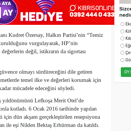
Sizc
nedi
Ek
Kö
anı Kudret Özersay, Halkın Partisi’nin “Temiz
Kı
” kurulduğunu vurgulayarak, HP’nin
Eğ
ğerlerin değil, istikrarın da sigortası
Çe
Gö
üvence olmayı sürdüreceğini dile getiren
OY
metlerde temel ilke ve değerleri korumak için
adar mücadele edeceğini söyledi.
uş yıldönümünü Lefkoşa Merit Otel’de
onla kutladı. 6 Ocak 2016 tarihinde yapılan
i için dün akşam gerçekleştirilen resepsiyona
ile eşi Nilden Bektaş Erhürman da katıldı.