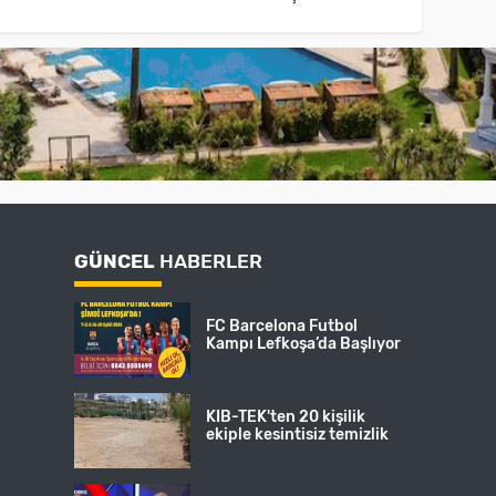
GÜNCEL
HABERLER
FC Barcelona Futbol
Kampı Lefkoşa’da Başlıyor
KIB-TEK'ten 20 kişilik
ekiple kesintisiz temizlik