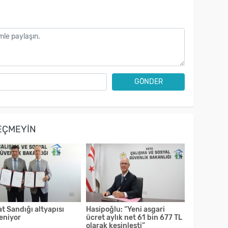
GÖNDER
EÇMEYIN
at Sandığı altyapısı
Hasipoğlu: “Yeni asgari
eniyor
ücret aylık net 61 bin 677 TL
olarak kesinleşti”