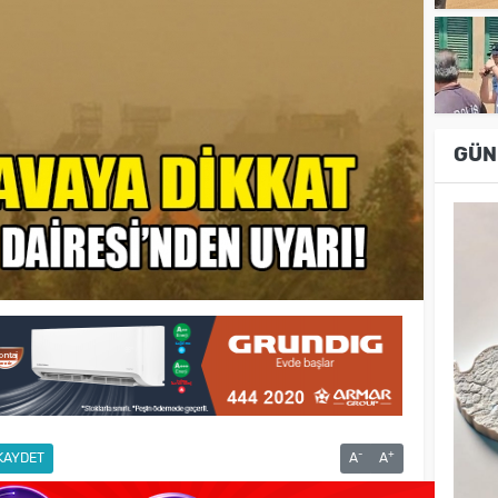
GÜN
-
+
KAYDET
A
A