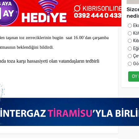
Sizc
nedi
Ek
Kö
den taşınan toz zerreciklerinin bugün saat 16.00’dan çarşamba
Kı
atmasının beklendiğini bildirdi.
Eğ
Çe
da toza karşı hassasiyeti olan vatandaşların tedbirli
Gö
OY