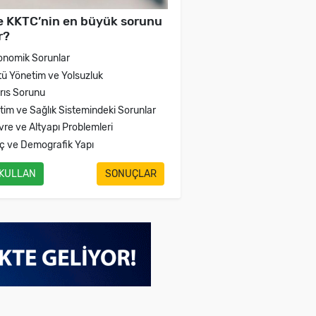
e KKTC’nin en büyük sorunu
r?
onomik Sorunlar
tü Yönetim ve Yolsuzluk
brıs Sorunu
itim ve Sağlık Sistemindeki Sorunlar
vre ve Altyapı Problemleri
ç ve Demografik Yapı
 KULLAN
SONUÇLAR