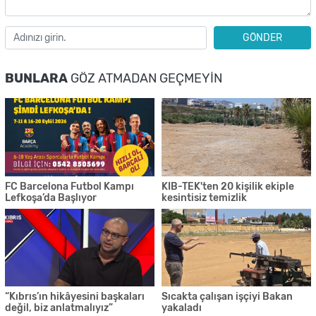
GÖNDER
BUNLARA
GÖZ ATMADAN GEÇMEYIN
FC Barcelona Futbol Kampı
KIB-TEK'ten 20 kişilik ekiple
Lefkoşa’da Başlıyor
kesintisiz temizlik
“Kıbrıs’ın hikâyesini başkaları
Sıcakta çalışan işçiyi Bakan
değil, biz anlatmalıyız”
yakaladı