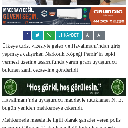
-
+
KAYDET
A
A
Ülkeye turist vizesiyle gelen ve Havalimanı’ndan giriş
yapmaya çalışırken Narkotik Köpeği Pamir’in tepki
vermesi üzerine tasarrufunda yarım gram uyuşturucu
bulunan zanlı cezaevine gönderildi
Havalimanı’nda uyuşturucu maddeyle tutuklanan N. E.
bugün yeniden mahkemeye çıkarıldı.
Mahkemede mesele ile ilgili olarak şahadet veren polis
memuru Görkem Taşlı olayla ilgili bulguları aktardı.