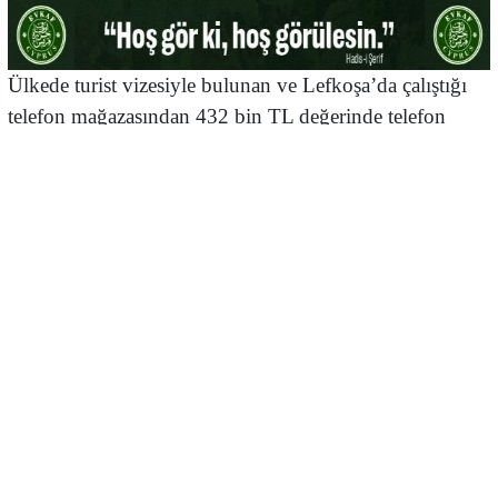
Ülkede turist vizesiyle bulunan ve Lefkoşa’da çalıştığı
telefon mağazasından 432 bin TL değerinde telefon
çalma ve sahte evrak düzenleme suçlamasıyla tutuklanan
zanlı, cezaevine gönderildi
Lefkoşa’da meydana gelen müstahdem tarafından sirkat
ve evrak sahteleme suçlarından tutuklanan M. Ö. bugün
yeniden mahkemeye çıkarıldı.
Mahkemede mesele ile ilgili olarak şahadet veren Polis
memuru Doğukan Can olayla ilgili bulguları aktardı.
Polis, zanlının 2026 Ocak ayı içerisinde Lefkoşa’da satış
elemanı olarak çalıştığı telefon mağazasına ait 432 bin
TL değerindeki cep telefonlarını çaldığını söyledi. Polis,