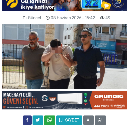
Güncel
08 Haziran 2026 - 15:42
49
-
+
KAYDET
A
A