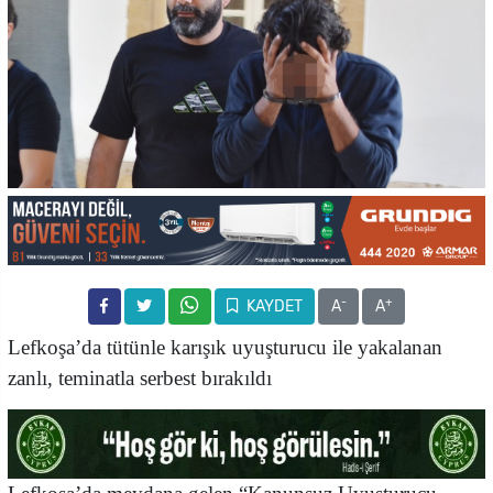
-
+
KAYDET
A
A
Lefkoşa’da tütünle karışık uyuşturucu ile yakalanan
zanlı, teminatla serbest bırakıldı