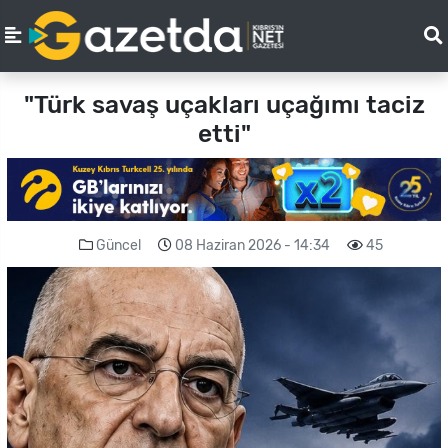
"Türk savaş uçakları uçağımı taciz
etti"
Güncel
08 Haziran 2026 - 14:34
45