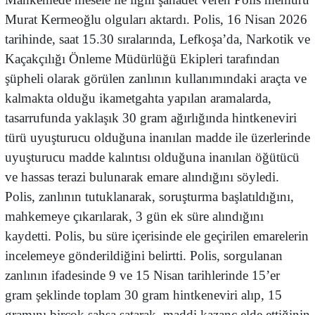
Murat Kermeoğlu olguları aktardı. Polis, 16 Nisan 2026
tarihinde, saat 15.30 sıralarında, Lefkoşa’da, Narkotik ve
Kaçakçılığı Önleme Müdürlüğü Ekipleri tarafından
şüpheli olarak görülen zanlının kullanımındaki araçta ve
kalmakta olduğu ikametgahta yapılan aramalarda,
tasarrufunda yaklaşık 30 gram ağırlığında hintkeneviri
türü uyuşturucu olduğuna inanılan madde ile üzerlerinde
uyuşturucu madde kalıntısı olduğuna inanılan öğütücü
ve hassas terazi bulunarak emare alındığını söyledi.
Polis, zanlının tutuklanarak, soruşturma başlatıldığını,
mahkemeye çıkarılarak, 3 gün ek süre alındığını
kaydetti. Polis, bu süre içerisinde ele geçirilen emarelerin
incelemeye gönderildiğini belirtti. Polis, sorgulanan
zanlının ifadesinde 9 ve 15 Nisan tarihlerinde 15’er
gram şeklinde toplam 30 gram hintkeneviri alıp, 15
gramını birçok şahsa satarak, maddi kazanç elde ettiğinin