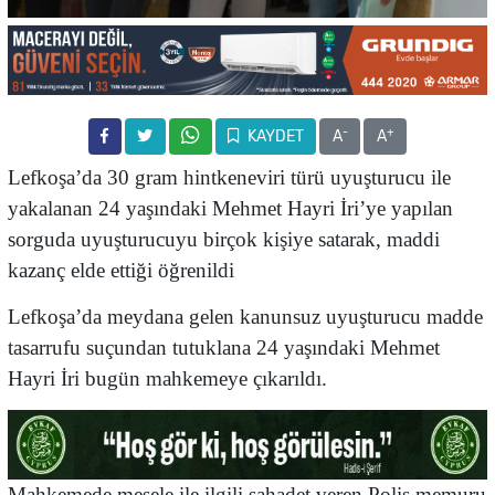
-
+
KAYDET
A
A
Lefkoşa’da 30 gram hintkeneviri türü uyuşturucu ile
yakalanan 24 yaşındaki Mehmet Hayri İri’ye yapılan
sorguda uyuşturucuyu birçok kişiye satarak, maddi
kazanç elde ettiği öğrenildi
Lefkoşa’da meydana gelen kanunsuz uyuşturucu madde
tasarrufu suçundan tutuklana 24 yaşındaki Mehmet
Hayri İri bugün mahkemeye çıkarıldı.
Mahkemede mesele ile ilgili şahadet veren Polis memuru